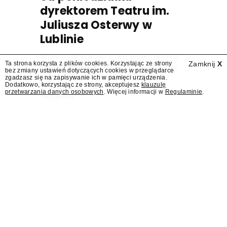
dyrektorem Teatru im.
Juliusza Osterwy w
Lublinie
Mateusz Matyszkowicz, były prezes Telewizji
Ta strona korzysta z plików cookies. Korzystając ze strony
Zamknij
X
Polskiej, w poniedziałek 10 sierpnia obejmie
bez zmiany ustawień dotyczących cookies w przeglądarce
stanowisko dyrektora Teatru im. Juliusza
zgadzasz się na zapisywanie ich w pamięci urządzenia.
Dodatkowo, korzystając ze strony, akceptujesz
klauzulę
Osterwy w Lublinie – dowiedział się
przetwarzania danych osobowych
. Więcej informacji w
Regulaminie
.
"Presserwis".