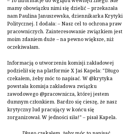
– To informacje do wglądu wewnętrznego. Nie
mamy obowiązku nimi się dzielić – przekazała
nam Paulina Januszewska, dziennikarka Krytyki
Politycznej. I dodała: – Nasz cel to ochrona praw
pracowniczych. Zainteresowanie związkiem jest
moim zdaniem duże – na pewno większe, niż
oczekiwałam.
Informacją o utworzeniu komisji zakładowej
podzielił się na platformie X Jaś Kapela: "Długo
czekałem, żeby móc to napisać. W @krytyka
powstała komisja zakładowa związku
zawodowego @pracownicza, której jestem
dumnym członkiem. Bardzo się cieszę, że nasz
krytyczny lud pracujący w końcu się
zorganizował. W jedności siła!" – pisał Kapela.
Długo czekałem, żeby móc to napisać.