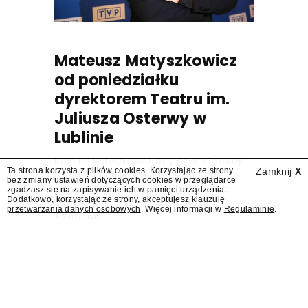
Mateusz Matyszkowicz
od poniedziałku
dyrektorem Teatru im.
Juliusza Osterwy w
Lublinie
Mateusz Matyszkowicz, były prezes Telewizji
Ta strona korzysta z plików cookies. Korzystając ze strony
Zamknij
X
Polskiej, w poniedziałek 10 sierpnia obejmie
bez zmiany ustawień dotyczących cookies w przeglądarce
stanowisko dyrektora Teatru im. Juliusza
zgadzasz się na zapisywanie ich w pamięci urządzenia.
Dodatkowo, korzystając ze strony, akceptujesz
klauzulę
Osterwy w Lublinie – dowiedział się
przetwarzania danych osobowych
. Więcej informacji w
Regulaminie
.
"Presserwis".