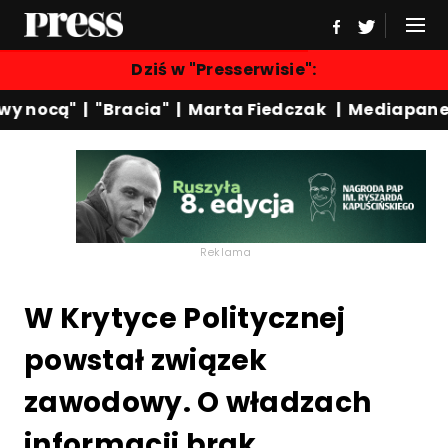
Dziś w "Presserwisie":
y nocą"
|
"Bracia"
|
Marta Fiedczak
|
Mediapanel
Reklama
W Krytyce Politycznej
powstał związek
zawodowy. O władzach
informacji brak