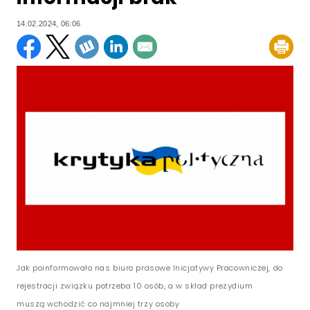
14.02.2024, 06:06
Jak poinformowało nas biuro prasowe Inicjatywy Pracowniczej, do
rejestracji związku potrzeba 10 osób, a w skład prezydium
muszą wchodzić co najmniej trzy osoby