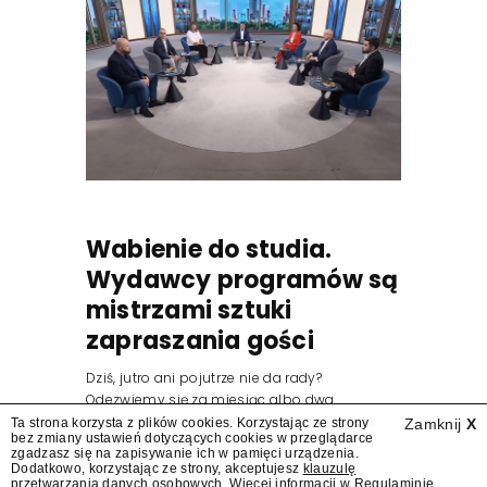
Wabienie do studia.
Wydawcy programów są
mistrzami sztuki
zapraszania gości
Dziś, jutro ani pojutrze nie da rady?
Odezwiemy się za miesiąc albo dwa.
Wydawcy programów są mistrzami sztuki
Ta strona korzysta z plików cookies. Korzystając ze strony
Zamknij
X
bez zmiany ustawień dotyczących cookies w przeglądarce
zapraszania gości.
zgadzasz się na zapisywanie ich w pamięci urządzenia.
Dodatkowo, korzystając ze strony, akceptujesz
klauzulę
przetwarzania danych osobowych
. Więcej informacji w
Regulaminie
.