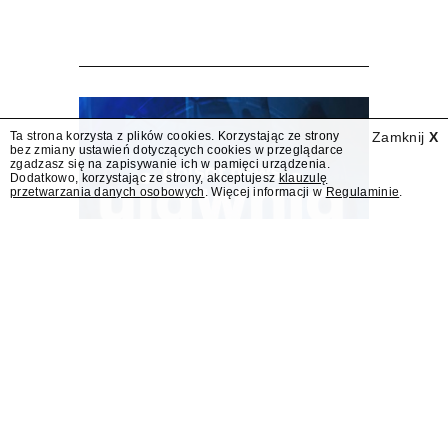
koncesji dla TVN 24 BiS
wpłynął do KRRiT
TVN SA wystąpiła do Krajowej Rady Radiofonii
i Telewizji o przedłużenie koncesji kablowo-
satelitarnej dla telewizji TVN 24 BiS –
dowiedział się "Presserwis".
Ta strona korzysta z plików cookies. Korzystając ze strony
Zamknij
X
bez zmiany ustawień dotyczących cookies w przeglądarce
zgadzasz się na zapisywanie ich w pamięci urządzenia.
Dodatkowo, korzystając ze strony, akceptujesz
klauzulę
przetwarzania danych osobowych
. Więcej informacji w
Regulaminie
.