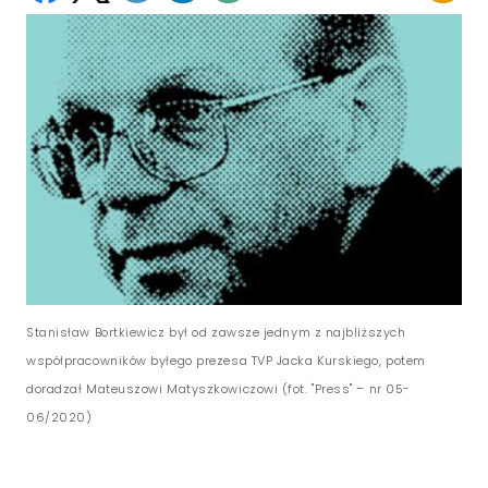
Stanisław Bortkiewicz był od zawsze jednym z najbliższych
współpracowników byłego prezesa TVP Jacka Kurskiego, potem
doradzał Mateuszowi Matyszkowiczowi (fot. "Press" – nr 05-
06/2020)