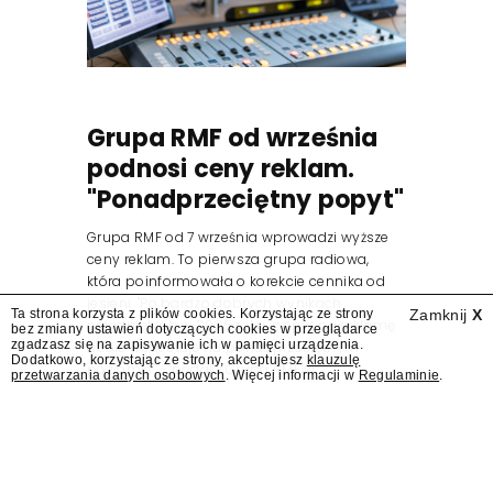
Grupa RMF od września
podnosi ceny reklam.
"Ponadprzeciętny popyt"
Grupa RMF od 7 września wprowadzi wyższe
ceny reklam. To pierwsza grupa radiowa,
która poinformowała o korekcie cennika od
jesieni. "Po bardzo dobrych wynikach
Ta strona korzysta z plików cookies. Korzystając ze strony
Zamknij
X
osiągniętych w 2025 roku, popyt na reklamę
bez zmiany ustawień dotyczących cookies w przeglądarce
zgadzasz się na zapisywanie ich w pamięci urządzenia.
audio pozostaje na ponadprzeciętnym
Dodatkowo, korzystając ze strony, akceptujesz
klauzulę
poziomie" – podała Grupa RMF w...
przetwarzania danych osobowych
. Więcej informacji w
Regulaminie
.