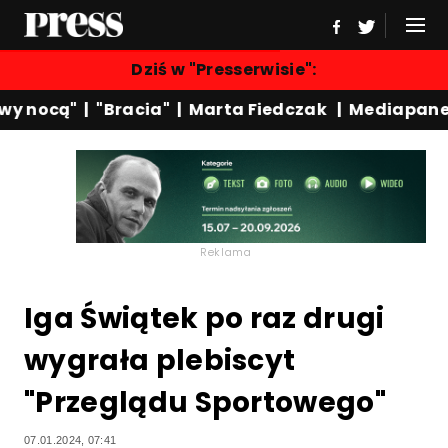
Dziś w "Presserwisie":
y nocą"
|
"Bracia"
|
Marta Fiedczak
|
Mediapanel
Reklama
Iga Świątek po raz drugi
wygrała plebiscyt
"Przeglądu Sportowego"
07.01.2024, 07:41