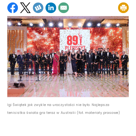
Igi Świątek jak zwykle na uroczystości nie było. Najlepsza
tenisistka świata gra teraz w Australii (fot. materiały prasowe)