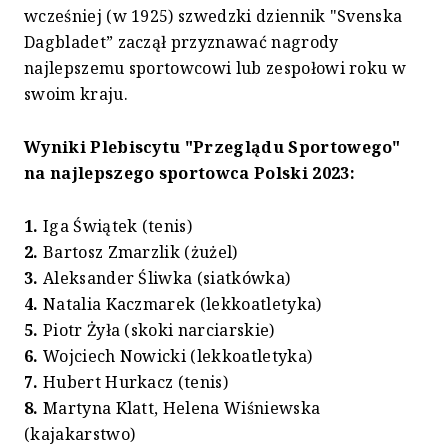
wcześniej (w 1925) szwedzki dziennik "Svenska
Dagbladet” zaczął przyznawać nagrody
najlepszemu sportowcowi lub zespołowi roku w
swoim kraju.
Wyniki Plebiscytu "Przeglądu Sportowego"
na najlepszego sportowca Polski 2023:
1.
Iga Świątek (tenis)
2.
Bartosz Zmarzlik (żużel)
3.
Aleksander Śliwka (siatkówka)
4.
Natalia Kaczmarek (lekkoatletyka)
5.
Piotr Żyła (skoki narciarskie)
6.
Wojciech Nowicki (lekkoatletyka)
7.
Hubert Hurkacz (tenis)
8.
Martyna Klatt, Helena Wiśniewska
(kajakarstwo)