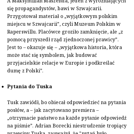
A Maksymilian Maszenda, jeden z wyróżniających
się propagandystów, bawi w Szwajcarii.
Przygotował materiał o „wyjątkowym polskim
miejscu w Szwajcarii”, czyli Muzeum Polskim w
Raperswillu. Placówce groziło zamknięcie, ale „z
pomocą przyszedł rząd zjednoczonej prawicy”.
Jest to – okazuje się – „wyjątkowa historia, która
może stać się symbolem, jak budować
przyjacielskie relacje w Europie i podkreślać
dumę z Polski”.
Pytania do Tuska
Tusk zawiódł, bo obiecał odpowiedzieć na pytania
posłów, a – jak zacytowano premiera –
„otrzymacie państwo na każde pytanie odpowiedź
na piśmie”. Adrian Borecki niestrudzenie tropiący
przewiny Tuska, zauważył, że "pytań było