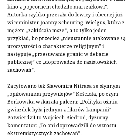
kino z popcornem chodziło marszałkowi”.
Autorka szybko przeszła do lewicy i obecnej już
wiceminister Joanny Scheuring-Wielgus, która z
mężem „zakłócała msze”, a to tylko jeden
przykład, bo przecież „nieustannie atakowane są
uroczystości o charakterze religijnym” i
następuje „przesuwanie granic w debacie
publicznej” co „doprowadza do rasistowskich
zachowań”.
Zacytowano też Sławomira Nitrasa ze słynnym
„opiłowaniem przywilejów” Kościoła, po czym
Borkowska wskazała palcem: „Polityka ośmiu
gwiazdek była jednym z filarów kampanii”.
Potwierdził to Wojciech Biedroń, dyżurny
komentator: „To oni doprowadzili do wzrostu
ekstremistycznych zachowań”.