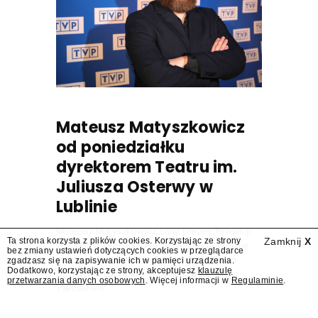
Mateusz Matyszkowicz
od poniedziałku
dyrektorem Teatru im.
Juliusza Osterwy w
Lublinie
Mateusz Matyszkowicz, były prezes Telewizji
Ta strona korzysta z plików cookies. Korzystając ze strony
Zamknij
X
Polskiej, w poniedziałek 10 sierpnia obejmie
bez zmiany ustawień dotyczących cookies w przeglądarce
stanowisko dyrektora Teatru im. Juliusza
zgadzasz się na zapisywanie ich w pamięci urządzenia.
Dodatkowo, korzystając ze strony, akceptujesz
klauzulę
Osterwy w Lublinie – dowiedział się
przetwarzania danych osobowych
. Więcej informacji w
Regulaminie
.
"Presserwis".