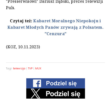
"Presserwisowi" Dariusz Dąbski, prezes Telewizji
Puls.
Czytaj też:
Kabaret Moralnego Niepokoju i
Kabaret Młodych Panów zrywają z Polsatem.
"Cenzura"
(KOZ, 10.11.2023)
Tagi:
telewizja
|
TVP
|
MUX