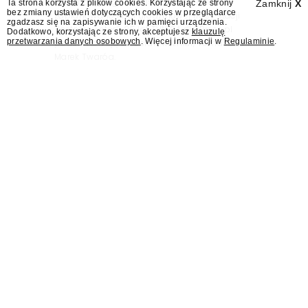
informacyjnego w Polsce. Na ten dzień
Ta strona korzysta z plików cookies. Korzystając ze strony
Zamknij
X
bez zmiany ustawień dotyczących cookies w przeglądarce
zaplanowano finał urodzinowej trasy stacji
zgadzasz się na zapisywanie ich w pamięci urządzenia.
"Jesteśmy stąd". 25 lat TVN 24 dla Press.pl
Dodatkowo, korzystając ze strony, akceptujesz
klauzulę
przetwarzania danych osobowych
. Więcej informacji w
Regulaminie
.
podsumowują Jarosław Kuźniar, Tomasz Lis i
Marek Twaróg.
KRRiT: Maciejowi