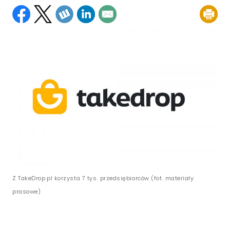
Z TakeDrop.pl korzysta 7 tys. przedsiębiorców (fot. materiały
prasowe)