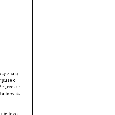
acy znają
 pisze o
że „rzesze
studiować.
knie tego