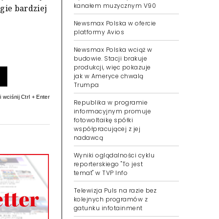
kanałem muzycznym V90
gie bardziej
Newsmax Polska w ofercie
platformy Avios
Newsmax Polska wciąż w
budowie. Stacji brakuje
produkcji, więc pokazuje
jak w Ameryce chwalą
Trumpa
 wciśnij Ctrl + Enter
Republika w programie
informacyjnym promuje
fotowoltaikę spółki
współpracującej z jej
nadawcą
Wyniki oglądalności cyklu
reporterskiego "To jest
temat" w TVP Info
Telewizja Puls na razie bez
kolejnych programów z
gatunku infotainment