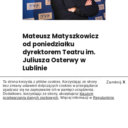
Mateusz Matyszkowicz
od poniedziałku
dyrektorem Teatru im.
Juliusza Osterwy w
Lublinie
Mateusz Matyszkowicz, były prezes Telewizji
Ta strona korzysta z plików cookies. Korzystając ze strony
Zamknij
X
Polskiej, w poniedziałek 10 sierpnia obejmie
bez zmiany ustawień dotyczących cookies w przeglądarce
stanowisko dyrektora Teatru im. Juliusza
zgadzasz się na zapisywanie ich w pamięci urządzenia.
Dodatkowo, korzystając ze strony, akceptujesz
klauzulę
Osterwy w Lublinie – dowiedział się
przetwarzania danych osobowych
. Więcej informacji w
Regulaminie
.
"Presserwis".