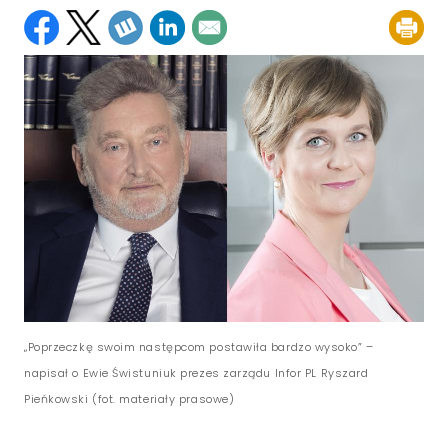
„Poprzeczkę swoim następcom postawiła bardzo wysoko” –
napisał o Ewie Świstuniuk prezes zarządu Infor PL Ryszard
Pieńkowski (fot. materiały prasowe)