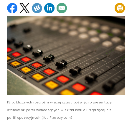
13 publicznych rozgłośni więcej czasu poświęciło prezentacji
stanowisk partii wchodzących w skład koalicji rządzącej niż
partii opozycyjnych (fot. Pixabay.com)