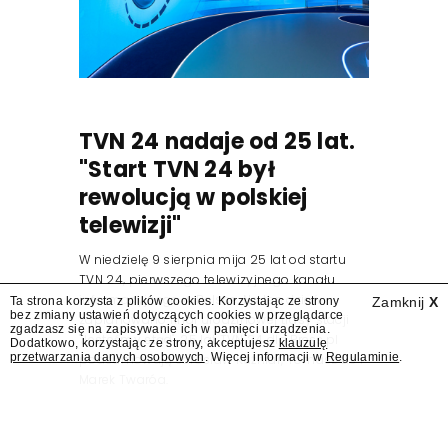
TVN 24 nadaje od 25 lat.
"Start TVN 24 był
rewolucją w polskiej
telewizji"
W niedzielę 9 sierpnia mija 25 lat od startu
TVN 24, pierwszego telewizyjnego kanału
informacyjnego w Polsce. Na ten dzień
Ta strona korzysta z plików cookies. Korzystając ze strony
Zamknij
X
bez zmiany ustawień dotyczących cookies w przeglądarce
zaplanowano finał urodzinowej trasy stacji
zgadzasz się na zapisywanie ich w pamięci urządzenia.
"Jesteśmy stąd". 25 lat TVN 24 dla Press.pl
Dodatkowo, korzystając ze strony, akceptujesz
klauzulę
przetwarzania danych osobowych
. Więcej informacji w
Regulaminie
.
podsumowują Jarosław Kuźniar, Tomasz Lis i
Marek Twaróg.