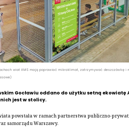
dachach wiat AMS mają poprawiać mikroklimat, zatrzymywać deszczówkę i
rasowe)
skim Gocławiu oddano do użytku setną ekowiatę
 nich jest w stolicy.
wiata powstała w ramach partnerstwa publiczno-prywa
oraz samorządu Warszawy.