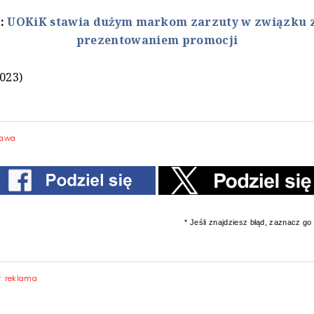
ż:
UOKiK stawia dużym markom zarzuty w związku 
prezentowaniem promocji
2023)
awa
* Jeśli znajdziesz błąd, zaznacz go i
y:
reklama