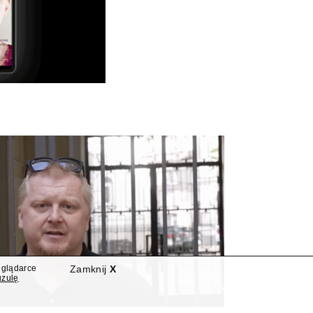
eglądarce
Zamknij
X
uzulę