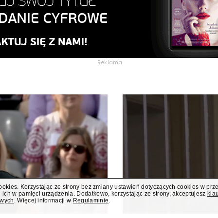
Reklama
cookies. Korzystając ze strony bez zmiany ustawień dotyczących cookies w prz
 ich w pamięci urządzenia. Dodatkowo, korzystając ze strony, akceptujesz
kla
owych
. Więcej informacji w
Regulaminie
.