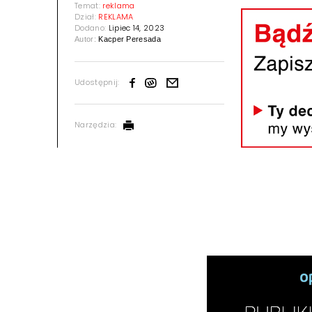
Temat:
reklama
Dział:
REKLAMA
Dodano:
Lipiec 14, 2023
Autor:
Kacper Peresada
Udostępnij:
Narzędzia: