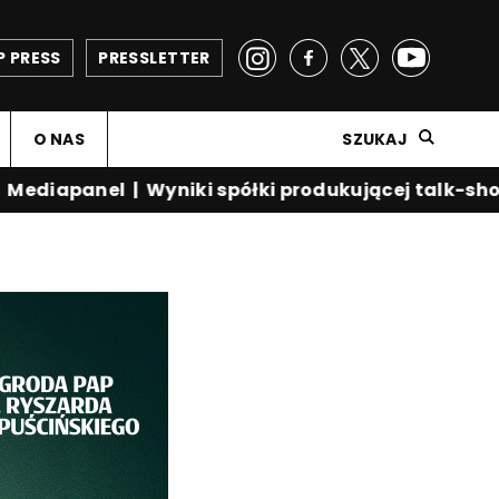
P PRESS
PRESSLETTER
O NAS
SZUKAJ
diapanel
|
Wyniki spółki produkującej talk-show 