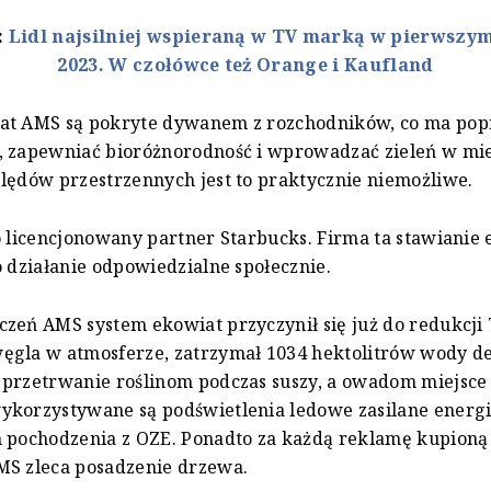
:
Lidl najsilniej wspieraną w TV marką w pierwszy
2023. W czołówce też Orange i Kaufland
at AMS są pokryte dywanem z rozchodników, co ma pop
, zapewniać bioróżnorodność i wprowadzać zieleń w mie
lędów przestrzennych jest to praktycznie niemożliwe.
o licencjonowany partner Starbucks. Firma ta stawianie
o działanie odpowiedzialne społecznie.
zeń AMS system ekowiat przyczynił się już do redukcji 
ęgla w atmosferze, zatrzymał 1034 hektolitrów wody d
 przetrwanie roślinom podczas suszy, a owadom miejsce
ykorzystywane są podświetlenia ledowe zasilane energi
m pochodzenia z OZE. Ponadto za każdą reklamę kupioną
MS zleca posadzenie drzewa.