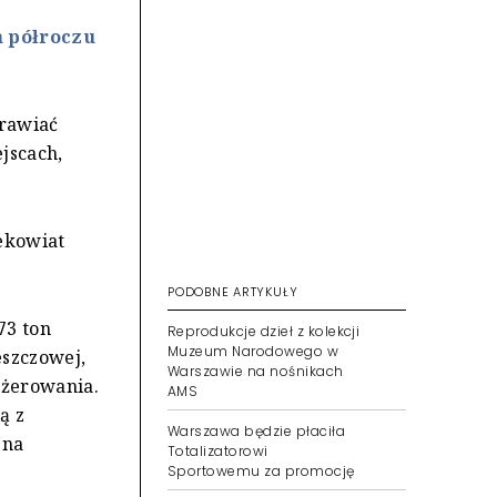
m półroczu
rawiać
jscach,
 ekowiat
PODOBNE ARTYKUŁY
73 ton
Reprodukcje dzieł z kolekcji
Muzeum Narodowego w
eszczowej,
Warszawie na nośnikach
 żerowania.
AMS
ą z
Warszawa będzie płaciła
 na
Totalizatorowi
Sportowemu za promocję