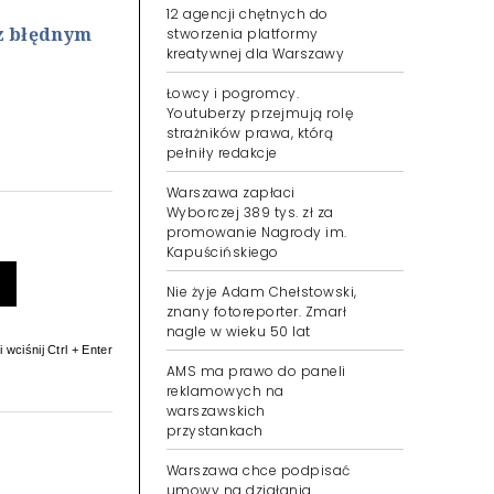
12 agencji chętnych do
z błędnym
stworzenia platformy
kreatywnej dla Warszawy
Łowcy i pogromcy.
Youtuberzy przejmują rolę
strażników prawa, którą
pełniły redakcje
Warszawa zapłaci
Wyborczej 389 tys. zł za
promowanie Nagrody im.
Kapuścińskiego
Nie żyje Adam Chełstowski,
znany fotoreporter. Zmarł
nagle w wieku 50 lat
 wciśnij Ctrl + Enter
AMS ma prawo do paneli
reklamowych na
warszawskich
przystankach
Warszawa chce podpisać
umowy na działania