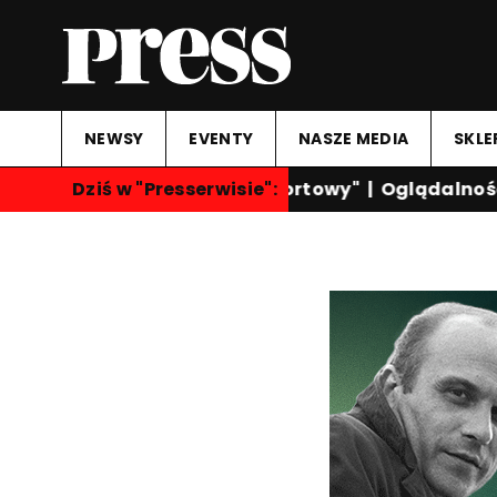
NEWSY
EVENTY
NASZE MEDIA
SKLE
Dziś w "Presserwisie":
"Przegląd Sportowy"
|
Oglądalność k