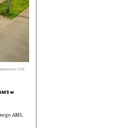
 redukować CO2
 AMS w
tnego AMS,