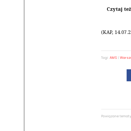
Czytaj te
(KAP, 14.07.
Tagi:
AMS
|
Warsz
Powiązane temat