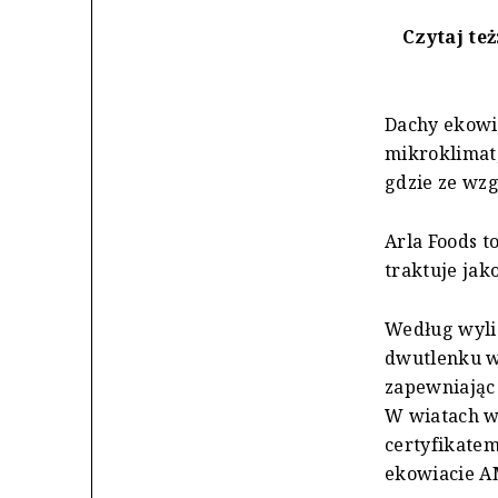
Czytaj też
Dachy ekowi
mikroklimat
gdzie ze wzg
Arla Foods t
traktuje jak
Według wylic
dwutlenku w
zapewniając
W wiatach w
certyfikate
ekowiacie A