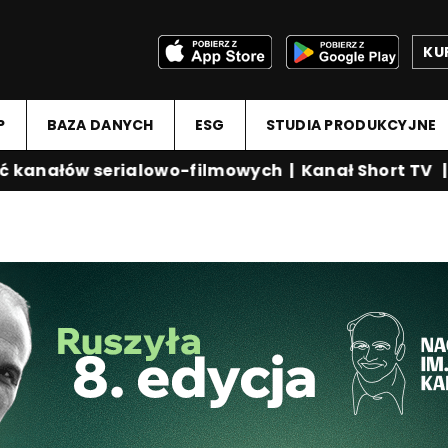
KU
P
BAZA DANYCH
ESG
STUDIA PRODUKCYJNE
anałów serialowo-filmowych
|
Kanał Short TV
|
Me