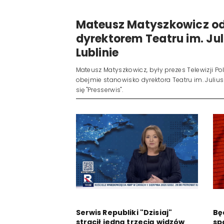
Mateusz Matyszkowicz od
dyrektorem Teatru im. Ju
Lublinie
Mateusz Matyszkowicz, były prezes Telewizji Pols
obejmie stanowisko dyrektora Teatru im. Julius
się "Presserwis".
Serwis Republiki "Dzisiaj"
Bę
stracił jedną trzecią widzów
sp