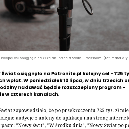
kolejny cel osiągnęło na kilka dni przed trzecimi urodzinami (fot. materiał
Świat osiągnęło na Patronite.pl kolejny cel - 725 tys
h wpłat. W poniedziałek 10 lipca, w dniu trzecich u
 godziny nadawać będzie rozszczepiony program -
ie w czterech kanałach.
wiat zapowiedziało, że po przekroczeniu 725 tys. zł mi
olejne audycje z anteny do aplikacji i na stronę interne
 pasm: "Nowy świt", "W środku dnia", "Nowy Świat po p