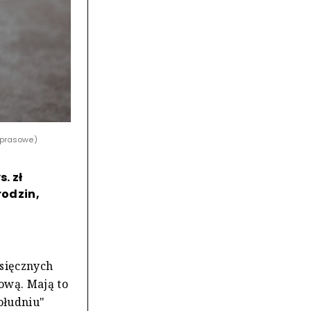
y prasowe)
. zł
rodzin,
esięcznych
tową. Mają to
ołudniu"