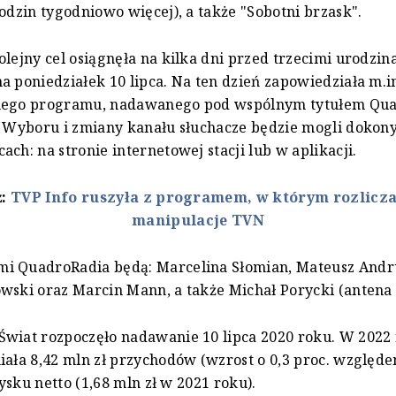
godzin tygodniowo więcej), a także "Sobotni brzask".
olejny cel osiągnęła na kilka dni przed trzecimi urodzin
a poniedziałek 10 lipca. Na ten dzień zapowiedziała m.
nego programu, nadawanego pod wspólnym tytułem Qua
. Wyboru i zmiany kanału słuchacze będzie mogli doko
ach: na stronie internetowej stacji lub w aplikacji.
ż:
TVP Info ruszyła z programem, w którym rozlicz
manipulacje TVN
i QuadroRadia będą: Marcelina Słomian, Mateusz Andru
wski oraz Marcin Mann, a także Michał Porycki (antena
Świat rozpoczęło nadawanie 10 lipca 2020 roku. W 2022
iała 8,42 mln zł przychodów (wzrost o 0,3 proc. względ
 zysku netto (1,68 mln zł w 2021 roku).