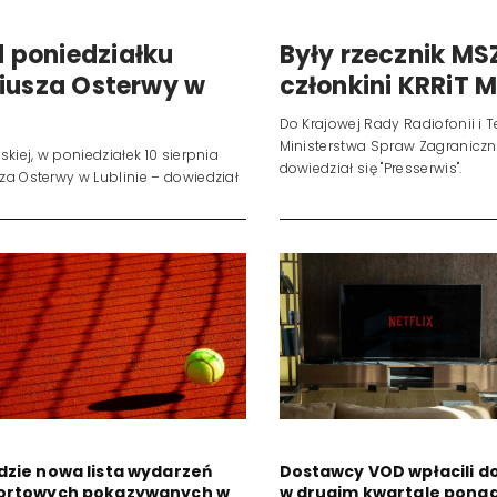
 poniedziałku
Były rzecznik MS
liusza Osterwy w
członkini KRRiT 
Do Krajowej Rady Radiofonii i Te
Ministerstwa Spraw Zagraniczn
kiej, w poniedziałek 10 sierpnia
dowiedział się "Presserwis".
za Osterwy w Lublinie – dowiedział
dzie nowa lista wydarzeń
Dostawcy VOD wpłacili do
ortowych pokazywanych w
w drugim kwartale ponad