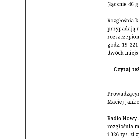
(łącznie 46 
Rozgłośnia k
przypadają n
rozszczepio
godz. 19-22)
dwóch miejsc
Czytaj te
Prowadzącym
Maciej Janko
Radio Nowy 
rozgłośnia m
i 326 tys. zł