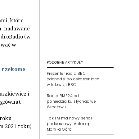
ami, które
in. nadawane
droRadio (w
nywać w
PODOBNE ARTYKUŁY
a rzekome
Prezenter radia BBC
odchodzi po oskarżeniach
w telewizji BBC
szkiewicz i
Radio RMF24 od
 główna).
poniedziałku słychać we
Wrocławiu
 roku
Tok FM ma nowy serial
podcastowy. Autorką
em 2021 roku)
Monika Góra