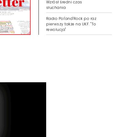
Wzrósł średni czas
słuchania
Radio Pol'and'Rock po raz
pierwszy także na UKF. "To
rewolucja"