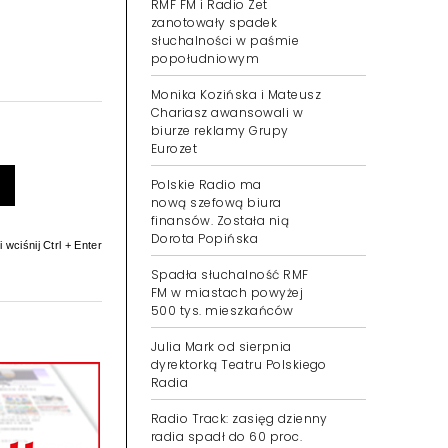
RMF FM i Radio Zet
zanotowały spadek
słuchalności w paśmie
popołudniowym
Monika Kozińska i Mateusz
Chariasz awansowali w
biurze reklamy Grupy
Eurozet
Polskie Radio ma
nową szefową biura
finansów. Została nią
Dorota Popińska
 wciśnij Ctrl + Enter
Spadła słuchalność RMF
FM w miastach powyżej
500 tys. mieszkańców
Julia Mark od sierpnia
dyrektorką Teatru Polskiego
Radia
Radio Track: zasięg dzienny
radia spadł do 60 proc.