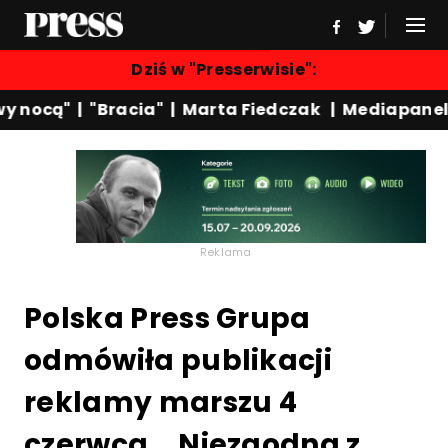
Dziś w "Presserwisie":
 nocą"
|
"Bracia"
|
Marta Fiedczak
|
Mediapanel
|
Reklama
Polska Press Grupa
odmówiła publikacji
reklamy marszu 4
czerwca. „Niezgodna z