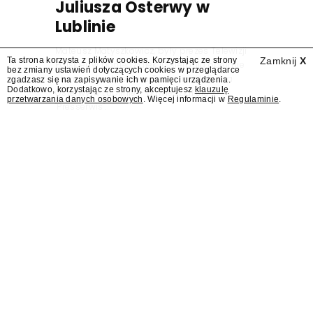
Juliusza Osterwy w
Lublinie
Mateusz Matyszkowicz, były prezes Telewizji
Ta strona korzysta z plików cookies. Korzystając ze strony
Zamknij
X
Polskiej, w poniedziałek 10 sierpnia obejmie
bez zmiany ustawień dotyczących cookies w przeglądarce
stanowisko dyrektora Teatru im. Juliusza
zgadzasz się na zapisywanie ich w pamięci urządzenia.
Dodatkowo, korzystając ze strony, akceptujesz
klauzulę
Osterwy w Lublinie – dowiedział się
przetwarzania danych osobowych
. Więcej informacji w
Regulaminie
.
"Presserwis".