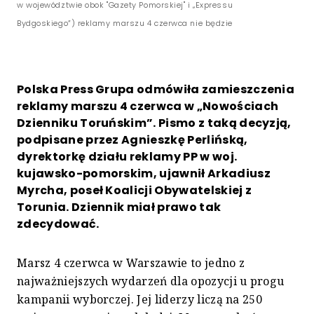
w województwie obok "Gazety Pomorskiej" i „Expressu
Bydgoskiego”) reklamy marszu 4 czerwca nie będzie
Polska Press Grupa odmówiła zamieszczenia
reklamy marszu 4 czerwca w „Nowościach
Dzienniku Toruńskim”. Pismo z taką decyzją,
podpisane przez Agnieszkę Perlińską,
dyrektorkę działu reklamy PP w woj.
kujawsko-pomorskim, ujawnił Arkadiusz
Myrcha, poseł Koalicji Obywatelskiej z
Torunia. Dziennik miał prawo tak
zdecydować.
Marsz 4 czerwca w Warszawie to jedno z
najważniejszych wydarzeń dla opozycji u progu
kampanii wyborczej. Jej liderzy liczą na 250