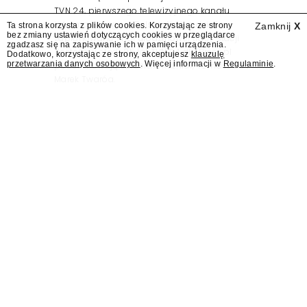
TVN 24, pierwszego telewizyjnego kanału
informacyjnego w Polsce. Na ten dzień
Ta strona korzysta z plików cookies. Korzystając ze strony
Zamknij
X
bez zmiany ustawień dotyczących cookies w przeglądarce
zaplanowano finał urodzinowej trasy stacji
zgadzasz się na zapisywanie ich w pamięci urządzenia.
"Jesteśmy stąd". 25 lat TVN 24 dla Press.pl
Dodatkowo, korzystając ze strony, akceptujesz
klauzulę
przetwarzania danych osobowych
. Więcej informacji w
Regulaminie
.
podsumowują Jarosław Kuźniar, Tomasz Lis i
Marek Twaróg.