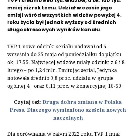
TVP 1 średnio 990 tys. widzów, o ok. 100 tys.
mniej niż rok temu. Udział w czasie jego
emisji wśród wszystkich widzów powyżej 4.
roku życia był jednak wyższy od średnich
długookresowych wyników kanału.
TVP 1 nowe odcinki serialu nadawał od 5
września do 25 maja od poniedziałku do piątku
ok. 17.55. Najwięcej widzów miały odcinki z 6 i 8
lutego – po 1,24 mln. Emitując serial, Jedynka
notowała średnio 9,8 proc. udziału w grupie
ogólnej 4+ oraz 6,11 proc. w komercyjnej 16-59.
Czytaj też:
Druga dobra zmiana w Polska
Press. Dlaczego wymieniono sześciu nowych
naczelnych
Dla porównania w całym 2022 roku TVP 1 miał