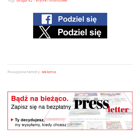
Tagi:
Grupa K2
|
Wyniki finansowe
Powiązane tematy:
reklama