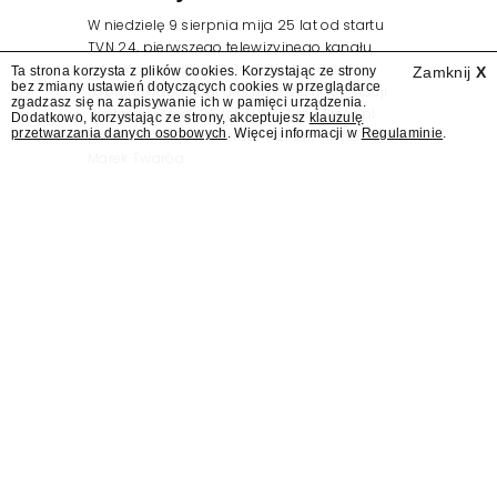
W niedzielę 9 sierpnia mija 25 lat od startu
TVN 24, pierwszego telewizyjnego kanału
informacyjnego w Polsce. Na ten dzień
Ta strona korzysta z plików cookies. Korzystając ze strony
Zamknij
X
bez zmiany ustawień dotyczących cookies w przeglądarce
zaplanowano finał urodzinowej trasy stacji
zgadzasz się na zapisywanie ich w pamięci urządzenia.
"Jesteśmy stąd". 25 lat TVN 24 dla Press.pl
Dodatkowo, korzystając ze strony, akceptujesz
klauzulę
przetwarzania danych osobowych
. Więcej informacji w
Regulaminie
.
podsumowują Jarosław Kuźniar, Tomasz Lis i
Marek Twaróg.