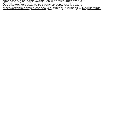
zgadzasz się na zapisywanie ich w pamięci urządzenia.
Dodatkowo, korzystając ze strony, akceptujesz
klauzulę
przetwarzania danych osobowych
. Więcej informacji w
Regulaminie
.
Sąd: Meta musi zapłacić
567 mln dolarów za brak