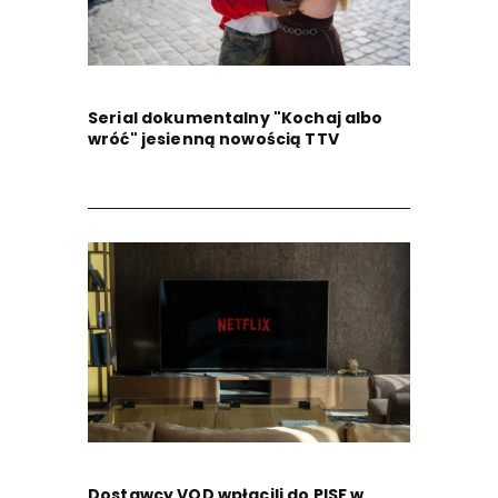
Serial dokumentalny "Kochaj albo
wróć" jesienną nowością TTV
Dostawcy VOD wpłacili do PISF w