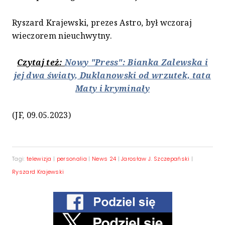
Ryszard Krajewski, prezes Astro, był wczoraj
wieczorem nieuchwytny.
Czytaj też:
Nowy "Press": Bianka Zalewska i
jej dwa światy, Duklanowski od wrzutek, tata
Maty i kryminały
(JF, 09.05.2023)
Tagi:
telewizja
|
personalia
|
News 24
|
Jarosław J. Szczepański
|
Ryszard Krajewski