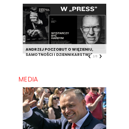
ANDRZEJ POCZOBUT O WIĘZIENIU,
DZIENNIK
SAMOTNOŚCI I DZIENNIKARSTWIE
TAKIEJ F
1
/
8
MEDIA