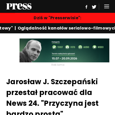
Dziś w "Presserwisie":
y"
|
Oglądalność kanałów serialowo-filmowych
|
K
Reklama
Jarosław J. Szczepański
przestał pracować dla
News 24. "Przyczyna jest
bardzo prosta"