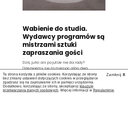
Wabienie do studia.
Wydawcy programów są
mistrzami sztuki
zapraszania gości
Dziś, jutro ani pojutrze nie da rady?
Odezwiemy się za miesiąc albo dwa.
Wydawcy programów są mistrzami sztuki
Ta strona korzysta z plików cookies. Korzystając ze strony
Zamknij
X
bez zmiany ustawień dotyczących cookies w przeglądarce
zapraszania gości.
zgadzasz się na zapisywanie ich w pamięci urządzenia.
Dodatkowo, korzystając ze strony, akceptujesz
klauzulę
przetwarzania danych osobowych
. Więcej informacji w
Regulaminie
.