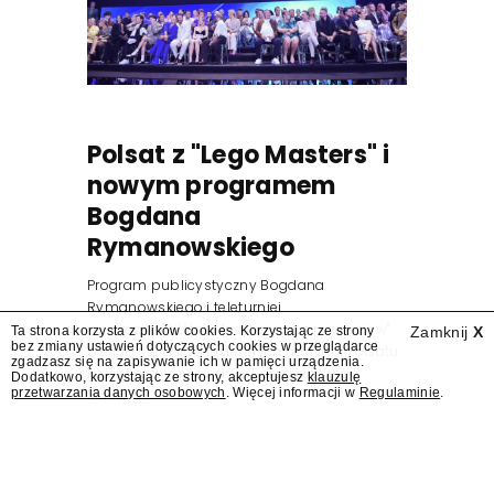
Polsat z "Lego Masters" i
nowym programem
Bogdana
Rymanowskiego
Program publicystyczny Bogdana
Rymanowskiego i teleturniej
muzyczny "Hitster. Muzyczna gra przebojów"
Ta strona korzysta z plików cookies. Korzystając ze strony
Zamknij
X
bez zmiany ustawień dotyczących cookies w przeglądarce
znajdą się wśród jesiennych nowości Polsatu.
zgadzasz się na zapisywanie ich w pamięci urządzenia.
Polsat przejmuje od TVN program "Lego
Dodatkowo, korzystając ze strony, akceptujesz
klauzulę
przetwarzania danych osobowych
. Więcej informacji w
Regulaminie
.
Masters".