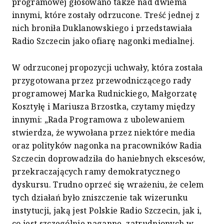
programowej głosowano także nad dwiema
innymi, które zostały odrzucone. Treść jednej z
nich broniła Duklanowskiego i przedstawiała
Radio Szczecin jako ofiarę nagonki medialnej.
W odrzuconej propozycji uchwały, która została
przygotowana przez przewodniczącego rady
programowej Marka Rudnickiego, Małgorzatę
Kosztyłę i Mariusza Brzostka, czytamy między
innymi: „Rada Programowa z ubolewaniem
stwierdza, że wywołana przez niektóre media
oraz polityków nagonka na pracowników Radia
Szczecin doprowadziła do haniebnych ekscesów,
przekraczających ramy demokratycznego
dyskursu. Trudno oprzeć się wrażeniu, że celem
tych działań było zniszczenie tak wizerunku
instytucji, jaką jest Polskie Radio Szczecin, jak i,
co jest szczególnie naganne, zatrudnionych w