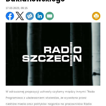
17.03.2023, 09:15
W odrzuconej propozycji uchwały czytamy między innymi: "Rada
Programowa z ubolewaniem stwierdza, że wywołana przez
niektóre media oraz polityków nagonka na pracowników Radia