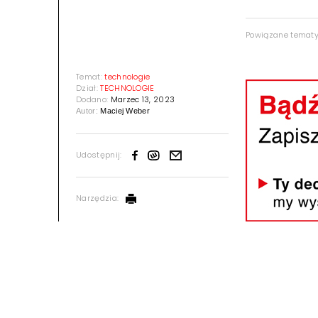
Powiązane temat
Temat:
technologie
Dział:
TECHNOLOGIE
Dodano:
Marzec 13, 2023
Autor:
Maciej Weber
Udostępnij:
Narzędzia: