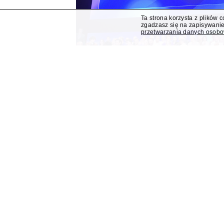
Ta strona korzysta z plików 
zgadzasz się na zapisywanie
przetwarzania danych osob
Polsat z "Lego Masters" 
Bogdana Rymanowskieg
Program publicystyczny Bogdana Rymanowskiego
Muzyczna gra przebojów" znajdą się wśród jesi
przejmuje od TVN program "Lego Masters".