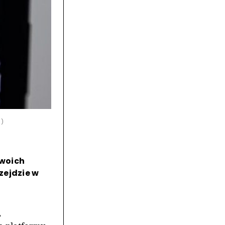
i)
swoich
zejdzie w
,