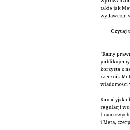
wprowadzony
takie jak Me
wydawcom wi
Czytaj 
"Ramy prawne
publikujemy
korzysta z n
rzecznik Me
wiadomości 
Kanadyjska b
regulacji wo
finansowych,
i Meta, czer