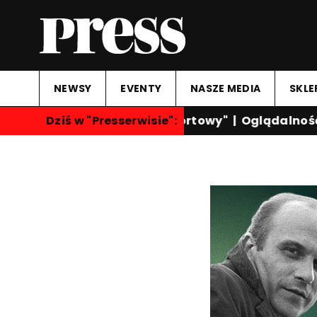
NEWSY
EVENTY
NASZE MEDIA
SKLE
Dziś w "Presserwisie":
"Przegląd Sportowy"
|
Oglądalność k