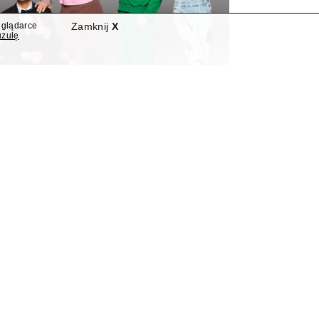
eglądarce
Zamknij
X
uzulę
nowymi programami
"Nowa Szelągowska"
widziano dwie nowości programowe.