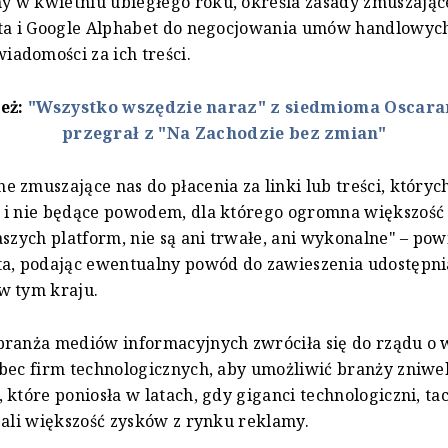
 w kwietniu ubiegłego roku, określa zasady zmuszając
ta i Google Alphabet do negocjowania umów handlowych
adomości za ich treści.
też:
"Wszystko wszędzie naraz" z siedmioma Oscara
przegrał z "Na Zachodzie bez zmian"
 zmuszające nas do płacenia za linki lub treści, któryc
 i nie będące powodem, dla którego ogromna większość 
aszych platform, nie są ani trwałe, ani wykonalne" – pow
ta, podając ewentualny powód do zawieszenia udostępni
w tym kraju.
ranża mediów informacyjnych zwróciła się do rządu o 
bec firm technologicznych, aby umożliwić branży zniwe
 które poniosła w latach, gdy giganci technologiczni, ta
pali większość zysków z rynku reklamy.