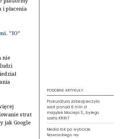
e platformy
 i płacenia
mi. "IO"
h nie
ludzi
iedział
ania
PODOBNE ARTYKUŁY
Prokuratura zabezpieczyła
więcej
wart ponad 6 mln zł
majątek Macieja Ś., byłego
lowanie strat
szefa KRRiT
cy jak Google
Media rok po wyborze
Nawrockiego na