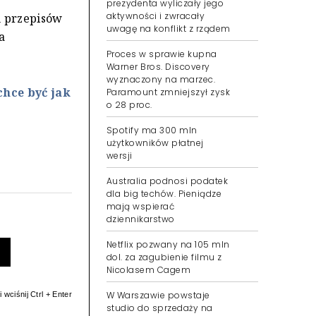
prezydenta wyliczały jego
aktywności i zwracały
h przepisów
uwagę na konflikt z rządem
a
Proces w sprawie kupna
Warner Bros. Discovery
wyznaczony na marzec.
chce być jak
Paramount zmniejszył zysk
o 28 proc.
Spotify ma 300 mln
użytkowników płatnej
wersji
Australia podnosi podatek
dla big techów. Pieniądze
mają wspierać
dziennikarstwo
Netflix pozwany na 105 mln
dol. za zagubienie filmu z
Nicolasem Cagem
W Warszawie powstaje
 wciśnij Ctrl + Enter
studio do sprzedaży na