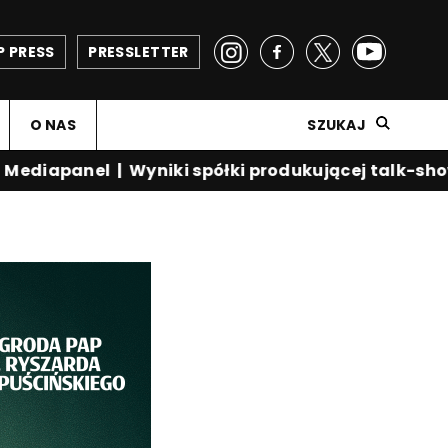
P PRESS
PRESSLETTER
O NAS
SZUKAJ
diapanel
|
Wyniki spółki produkującej talk-show 