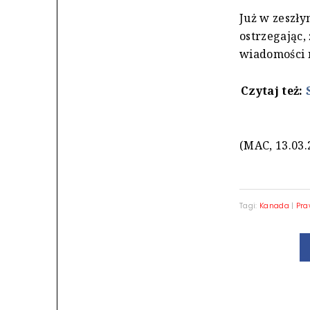
Już w zeszł
ostrzegając,
wiadomości n
Czytaj też:
(MAC, 13.03.
Tagi:
Kanada
|
Pra