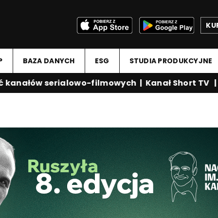
KU
P
BAZA DANYCH
ESG
STUDIA PRODUKCYJNE
anałów serialowo-filmowych
|
Kanał Short TV
|
Me