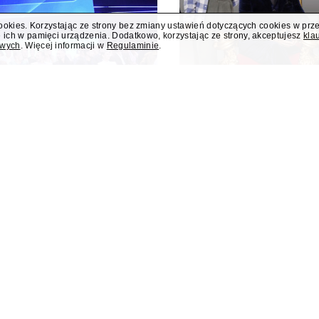
cookies. Korzystając ze strony bez zmiany ustawień dotyczących cookies w prz
 ich w pamięci urządzenia. Dodatkowo, korzystając ze strony, akceptujesz
kla
owych
. Więcej informacji w
Regulaminie
.
i nowym programem
Jesień w TVN z 
o
"Taskmaster" i 
 i teleturniej muzyczny "Hitster.
W jesiennej ramówce TVN prze
ennych nowości Polsatu. Polsat