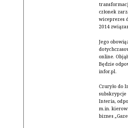
transformacj
członek zarz
wiceprezes d
2014 związan
Jego obowiąz
dotychczasow
online. Obją
Będzie odpow
infor.pl.
Czuryło do In
subskrypcje 
Interia, odp
m.in. kierow
biznes „Gaze