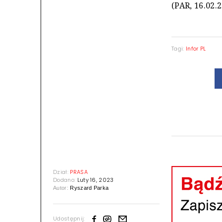
(PAR, 16.02.
Tagi:
Infor PL
Dział:
PRASA
Dodano:
Luty 16, 2023
Autor:
Ryszard Parka
Udostępnij: