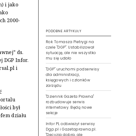
) i jako
jako
ach 2000-
PODOBNE ARTYKUŁY
Rok Tomasza Pietrygi na
czele "DGP". Ustabilizował
awnej” ds.
sytuację, ale nie wszystko
mu się udało
j DGP Infor.
sal.pl i
"DGP" uruchomi podserwisy
dla administracji,
księgowych i członków
zarządu
ć
"Dziennik Gazeta Prawna"
portalu
rozbudowuje serwis
łości był
internetowy. Będą nowe
sekcje
efem działu
Infor PL odświeżył serwisy
Dgp.pl i Gazetaprawna.pl.
"Decyzja dobra, ale