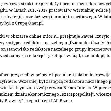
ę cyfrową struktur sprzedaży i produktów reklamowych
ądu. W latach 2015-2017 pracował w Wirtualnej Polsce 
s. strategii sprzedażowej i produktu mediowego. W lat
y był z Grupą Onet.pl.
ki w obszarze online Infor PL przejmuje Paweł Czuryło,
y zastępca redaktora naczelnego „Dziennika Gazety Pr
ł on stanowisko redaktora naczelnego grupy internetowe
iedzialny za redakcje: gazetaprawna.pl, dziennik.pl, for
foru przyszedł w połowie lipca ub.r. i miał m.in. rozwija
cyfrowe. Wcześniej był zastępcą redaktora naczelnego 
owiedzialnym za rozwój serwisu Biznes Interia. W przesz
nikiem działu ekonomicznego „Rzeczpospolitej", wicesz
ty Prawnej” i reporterem PAP Biznes.