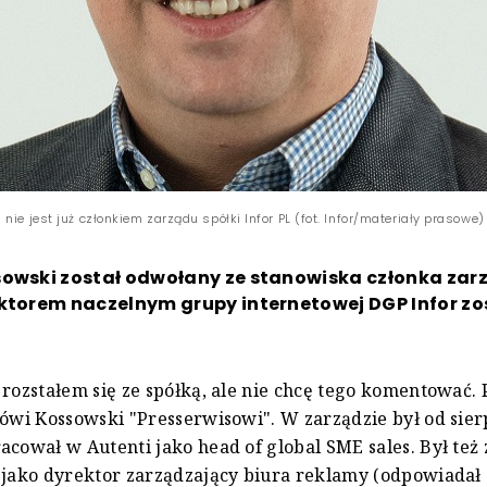
nie jest już członkiem zarządu spółki Infor PL (fot. Infor/materiały prasowe)
sowski został odwołany ze stanowiska członka zarz
ktorem naczelnym grupy internetowej DGP Infor zo
 rozstałem się ze spółką, ale nie chcę tego komentować.
mówi Kossowski "Presserwisowi". W zarządzie był od sierp
acował w Autenti jako head of global SME sales. Był też
 jako dyrektor zarządzający biura reklamy (odpowiadał