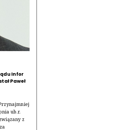
ądu Infor
stał Paweł
 Przynajmniej
nia ub.r.
 związany z
 za