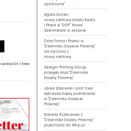
spóźniona"
Agata Eichler
nową szefową działu Kadry
i Płace w "DGP". Nowe
dziennikarki w zespole
Dział Firma i Prawo w
"Dzienniku Gazecie Prawnej"
od stycznia z
nową szefową
 wciśnij Ctrl + Enter
Seregni Printing Group
przejęła druk "Dziennika
Gazety Prawnej"
Jacek Żakowski i prof. Ewa
Łętowska będą publikować
w "Dzienniku Gazecie
Prawnej"
Elżbieta Rutkowska z
"Dziennika Gazety Prawnej"
przechodzi do Wnp.pl