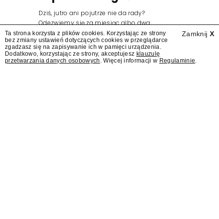
Dziś, jutro ani pojutrze nie da rady?
Odezwiemy się za miesiąc albo dwa.
Wydawcy programów są mistrzami sztuki
Ta strona korzysta z plików cookies. Korzystając ze strony
Zamknij
X
bez zmiany ustawień dotyczących cookies w przeglądarce
zapraszania gości.
zgadzasz się na zapisywanie ich w pamięci urządzenia.
Dodatkowo, korzystając ze strony, akceptujesz
klauzulę
przetwarzania danych osobowych
. Więcej informacji w
Regulaminie
.