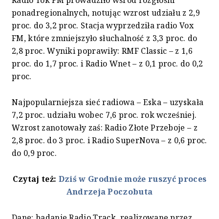
Radio Tok FM prowadziło wśród rozgłośni
ponadregionalnych, notując wzrost udziału z 2,9
proc. do 3,2 proc. Stacja wyprzedziła radio Vox
FM, które zmniejszyło słuchalność z 3,3 proc. do
2,8 proc. Wyniki poprawiły: RMF Classic – z 1,6
proc. do 1,7 proc. i Radio Wnet – z 0,1 proc. do 0,2
proc.
Najpopularniejsza sieć radiowa – Eska – uzyskała
7,2 proc. udziału wobec 7,6 proc. rok wcześniej.
Wzrost zanotowały zaś: Radio Złote Przeboje – z
2,8 proc. do 3 proc. i Radio SuperNova – z 0,6 proc.
do 0,9 proc.
Czytaj też:
Dziś w Grodnie może ruszyć proces
Andrzeja Poczobuta
Dane: badanie Radio Track, realizowane przez