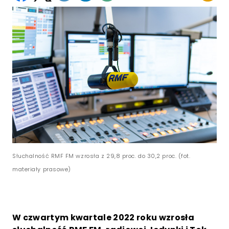
Słuchalność RMF FM wzrosła z 29,8 proc. do 30,2 proc. (fot.
materiały prasowe)
W czwartym kwartale 2022 roku wzrosła