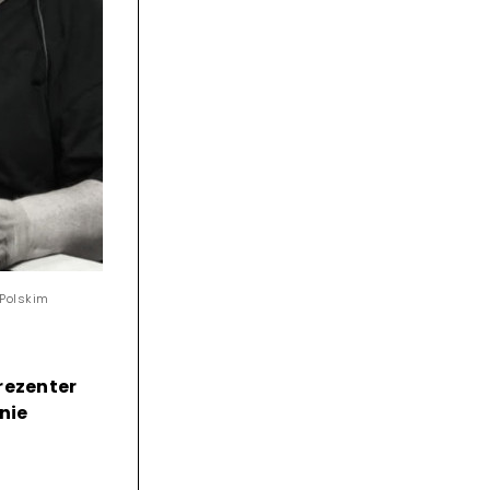
 Polskim
rezenter
nie