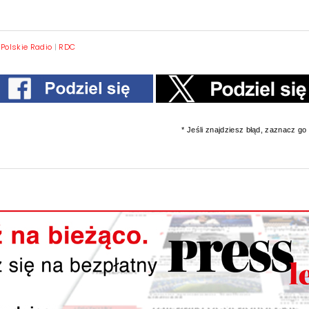
|
Polskie Radio
|
RDC
* Jeśli znajdziesz błąd, zaznacz go i