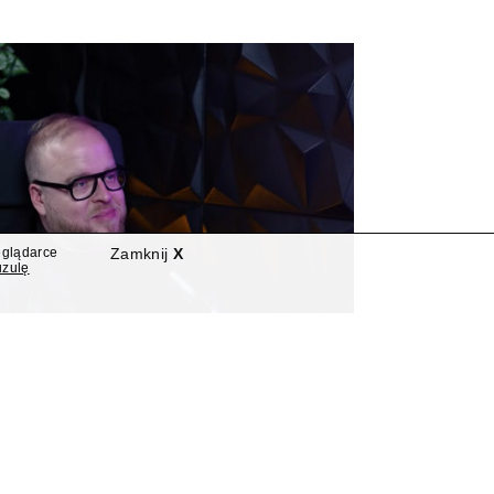
eglądarce
Zamknij
X
uzulę
Z Łukasz Jasina asystentem