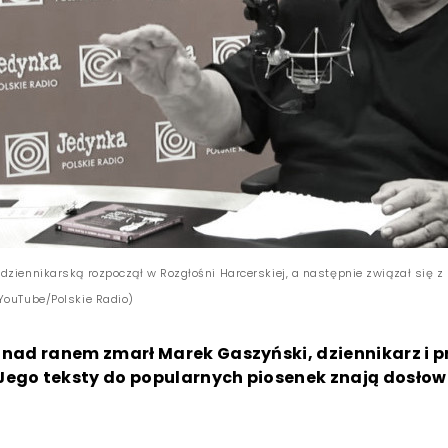
dziennikarską rozpoczął w Rozgłośni Harcerskiej, a następnie związał się z
YouTube/Polskie Radio)
 nad ranem zmarł Marek Gaszyński, dziennikarz i p
Jego teksty do popularnych piosenek znają dosłow