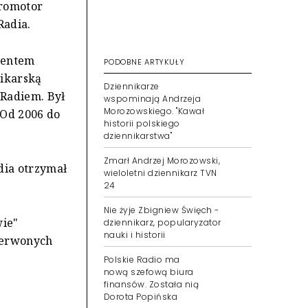
promotor
Radia.
wentem
PODOBNE ARTYKUŁY
nikarską
Dziennikarze
 Radiem. Był
wspominają Andrzeja
Morozowskiego. "Kawał
 Od 2006 do
historii polskiego
dziennikarstwa"
Zmarł Andrzej Morozowski,
dia otrzymał
wieloletni dziennikarz TVN
24
Nie żyje Zbigniew Święch -
wie"
dziennikarz, popularyzator
nauki i historii
zerwonych
Polskie Radio ma
nową szefową biura
finansów. Została nią
Dorota Popińska