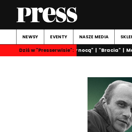
NEWSY
EVENTY
NASZE MEDIA
SKLE
Dziś w "Presserwisie":
"Rozmowy nocą"
|
"Bracia"
|
Mar