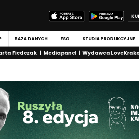
KU
P
BAZA DANYCH
ESG
STUDIA PRODUKCYJNE
ta Fiedczak
|
Mediapanel
|
Wydawca LoveKrakow