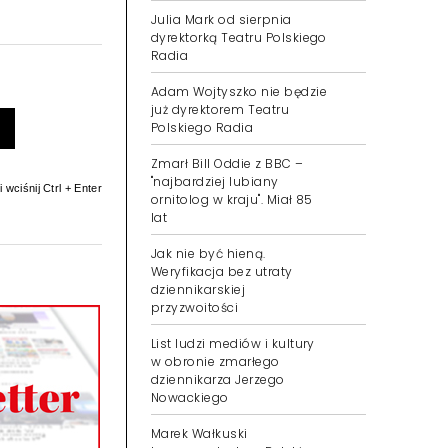
Julia Mark od sierpnia
dyrektorką Teatru Polskiego
Radia
Adam Wojtyszko nie będzie
już dyrektorem Teatru
Polskiego Radia
Zmarł Bill Oddie z BBC –
"najbardziej lubiany
 wciśnij Ctrl + Enter
ornitolog w kraju". Miał 85
lat
Jak nie być hieną.
Weryfikacja bez utraty
dziennikarskiej
przyzwoitości
List ludzi mediów i kultury
w obronie zmarłego
dziennikarza Jerzego
Nowackiego
Marek Wałkuski