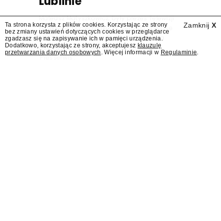
Lublinie
Mateusz Matyszkowicz, były prezes Telewizji
Ta strona korzysta z plików cookies. Korzystając ze strony
Zamknij
X
Polskiej, w poniedziałek 10 sierpnia obejmie
bez zmiany ustawień dotyczących cookies w przeglądarce
stanowisko dyrektora Teatru im. Juliusza
zgadzasz się na zapisywanie ich w pamięci urządzenia.
Dodatkowo, korzystając ze strony, akceptujesz
klauzulę
Osterwy w Lublinie – dowiedział się
przetwarzania danych osobowych
. Więcej informacji w
Regulaminie
.
"Presserwis".