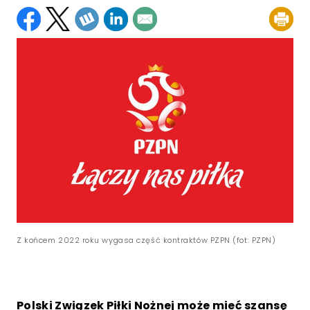
Z końcem 2022 roku wygasa część kontraktów PZPN (fot: PZPN)
Polski Związek Piłki Nożnej może mieć szansę