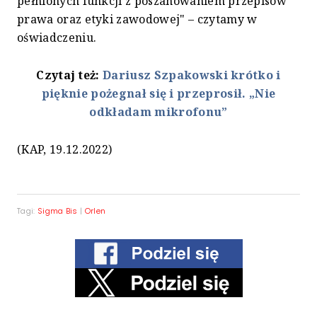
pełnionych funkcji z poszanowaniem przepisów
prawa oraz etyki zawodowej" – czytamy w
oświadczeniu.
Czytaj też:
Dariusz Szpakowski krótko i
pięknie pożegnał się i przeprosił. „Nie
odkładam mikrofonu”
(KAP, 19.12.2022)
Tagi:
Sigma Bis
|
Orlen