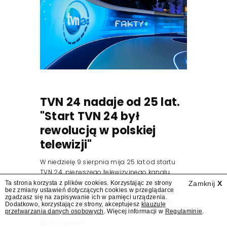
TVN 24 nadaje od 25 lat.
"Start TVN 24 był
rewolucją w polskiej
telewizji"
W niedzielę 9 sierpnia mija 25 lat od startu
TVN 24, pierwszego telewizyjnego kanału
informacyjnego w Polsce. Na ten dzień
Ta strona korzysta z plików cookies. Korzystając ze strony
Zamknij
X
bez zmiany ustawień dotyczących cookies w przeglądarce
zaplanowano finał urodzinowej trasy stacji
zgadzasz się na zapisywanie ich w pamięci urządzenia.
"Jesteśmy stąd". 25 lat TVN 24 dla Press.pl
Dodatkowo, korzystając ze strony, akceptujesz
klauzulę
przetwarzania danych osobowych
. Więcej informacji w
Regulaminie
.
podsumowują Jarosław Kuźniar, Tomasz Lis i
Marek Twaróg.