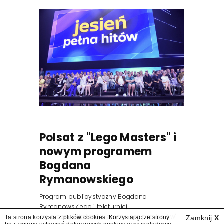
Polsat z "Lego Masters" i
nowym programem
Bogdana
Rymanowskiego
Program publicystyczny Bogdana
Rymanowskiego i teleturniej
muzyczny "Hitster. Muzyczna gra przebojów"
Ta strona korzysta z plików cookies. Korzystając ze strony
Zamknij
X