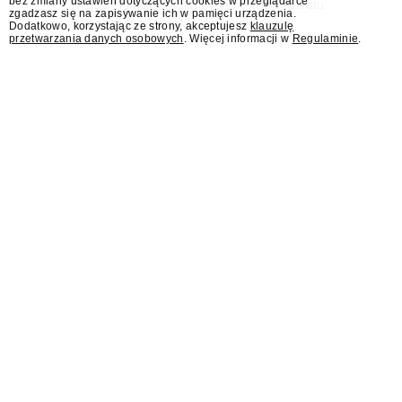
bez zmiany ustawień dotyczących cookies w przeglądarce
znajdą się wśród jesiennych nowości Polsatu.
zgadzasz się na zapisywanie ich w pamięci urządzenia.
Polsat przejmuje od TVN program "Lego
Dodatkowo, korzystając ze strony, akceptujesz
klauzulę
przetwarzania danych osobowych
. Więcej informacji w
Regulaminie
.
Masters".
Jesień w TVN z nowymi