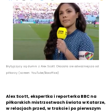
Brytyjczycy są dumni z Alex Scott. Okazała sie odważniejsza od
piłkarzy (screen: YouTube/Boxoffice)
Alex Scott, ekspertka i reporterka BBC na
piłkarskich mistrzostwach świata w Katarze,
w relacjach przed, w trakcie i po pierwszym