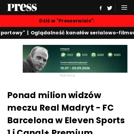
Dziś w "Presserwisie":
ortowy"
|
Oglądalność kanałów serialowo-filmowy
Reklama
Ponad milion widzów
meczu Real Madryt - FC
Barcelona w Eleven Sports
1 i Canal+ Premium