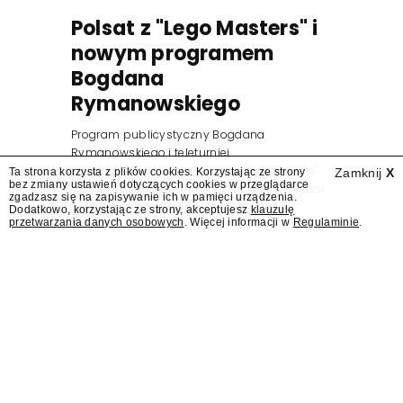
Polsat z "Lego Masters" i
nowym programem
Bogdana
Rymanowskiego
Program publicystyczny Bogdana
Rymanowskiego i teleturniej
muzyczny "Hitster. Muzyczna gra przebojów"
Ta strona korzysta z plików cookies. Korzystając ze strony
Zamknij
X
bez zmiany ustawień dotyczących cookies w przeglądarce
znajdą się wśród jesiennych nowości Polsatu.
zgadzasz się na zapisywanie ich w pamięci urządzenia.
Polsat przejmuje od TVN program "Lego
Dodatkowo, korzystając ze strony, akceptujesz
klauzulę
przetwarzania danych osobowych
. Więcej informacji w
Regulaminie
.
Masters".