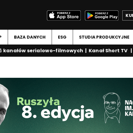
KU
P
BAZA DANYCH
ESG
STUDIA PRODUKCYJNE
anałów serialowo-filmowych
|
Kanał Short TV
|
Me