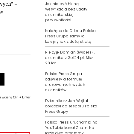
wych” –
Jak nie być hieną.
Weryfikacja bez utraty
 w
dziennikarskiej
przyzwoitości
Należąca do Orlenu Polska
Press Grupa zamyka
kolejny rok z dużą stratą
Nie żyje Damian Świderski,
dziennikarz Gol24.pl. Miał
28 lat
Polska Press Grupa
odświeżyła formułę
drukowanych wydań
dzienników
 wciśnij Ctrl + Enter
Dziennikarz Jan Wojtal
dołączył do zespołu Polska
Press Grupy
Polska Press uruchamia na
YouTubie kanał Znam. Na
razie dwa programy