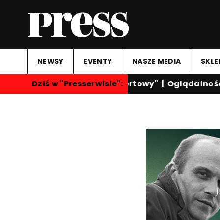
NEWSY
EVENTY
NASZE MEDIA
SKLE
Dziś w "Presserwisie":
"Przegląd Sportowy"
|
Oglądalność k