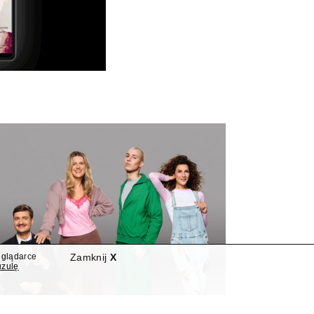
eglądarce
Zamknij
X
uzulę