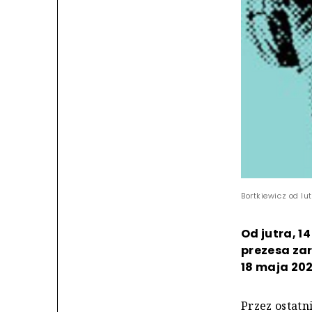
Bortkiewicz od l
Od jutra, 1
prezesa zar
18 maja 202
Przez ostatn