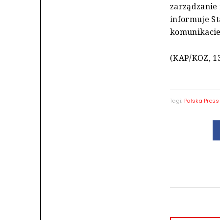
zarządzanie 
informuje St
komunikaci
(KAP/KOZ, 13
Tagi:
Polska Press