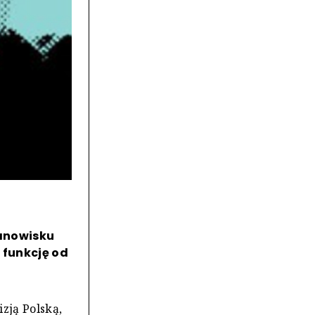
tanowisku
 funkcję od
zją Polską,