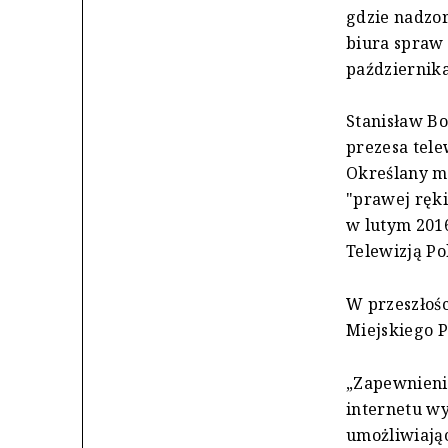
gdzie nadzo
biura spraw 
października
Stanisław B
prezesa tele
Określany m
"prawej ręki
w lutym 201
Telewizją Po
W przeszłośc
Miejskiego 
„Zapewnieni
internetu w
umożliwiają