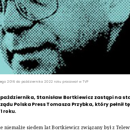
utego 2016 do października 2022 roku pracował w TVP
4 października, Stanisław Bortkiewicz zastąpi na s
ządu Polska Press Tomasza Przybka, który pełnił tę
1 roku.
ie niemalże siedem lat Bortkiewicz związany był z Telewi