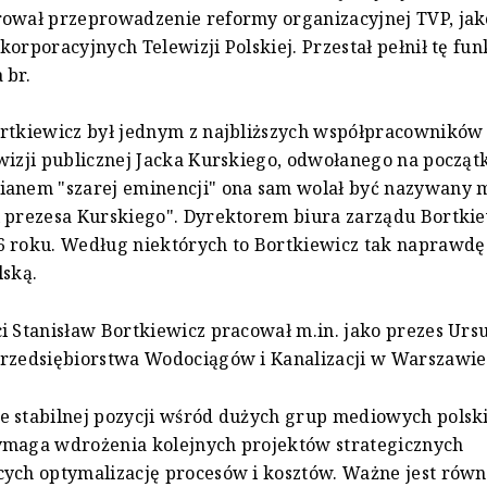
rował przeprowadzenie reformy organizacyjnej TVP, jak
korporacyjnych Telewizji Polskiej. Przestał pełnił tę fun
 br.
ortkiewicz był jednym z najbliższych współpracowników
wizji publicznej Jacka Kurskiego, odwołanego na począt
ianem "szarej eminencji" ona sam wolał być nazywany
 prezesa Kurskiego". Dyrektorem biura zarządu Bortkie
6 roku. Według niektórych to Bortkiewicz tak naprawdę
lską.
i Stanisław Bortkiewicz pracował m.in. jako prezes Urs
Przedsiębiorstwa Wodociągów i Kanalizacji w Warszawie
e stabilnej pozycji wśród dużych grup mediowych polsk
ymaga wdrożenia kolejnych projektów strategicznych
cych optymalizację procesów i kosztów. Ważne jest rów