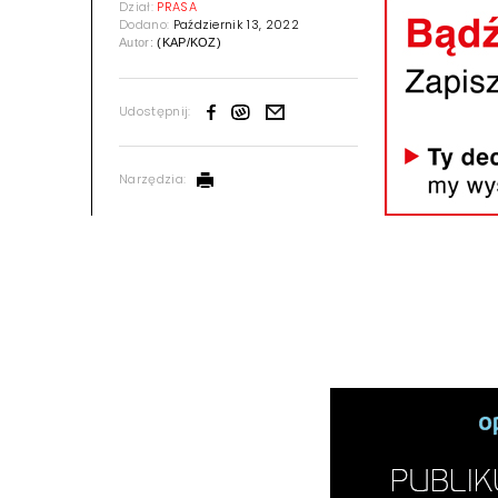
Dział:
PRASA
Dodano:
Październik 13, 2022
Autor:
(KAP/KOZ)
Udostępnij:
Narzędzia: