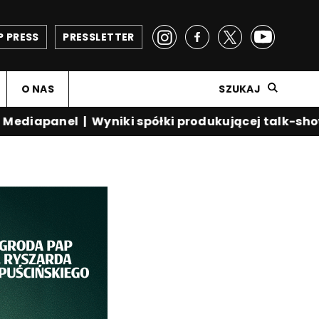
P PRESS
PRESSLETTER
O NAS
SZUKAJ
diapanel
|
Wyniki spółki produkującej talk-show K