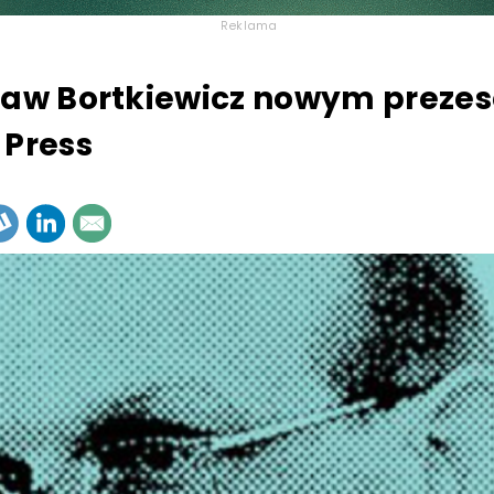
Reklama
ław Bortkiewicz nowym preze
 Press