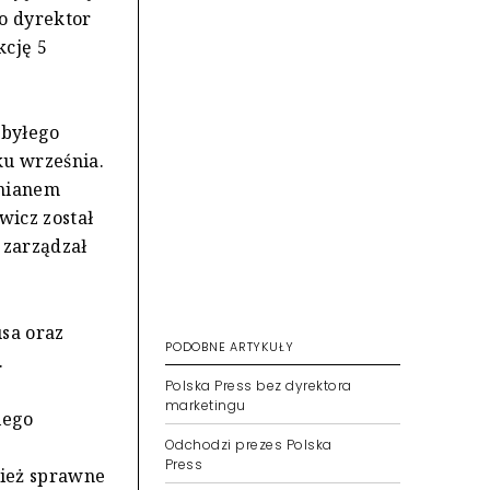
o dyrektor
kcję 5
 byłego
ku września.
 mianem
wicz został
 zarządzał
usa oraz
PODOBNE ARTYKUŁY
.
Polska Press bez dyrektora
marketingu
iego
Odchodzi prezes Polska
Press
nież sprawne