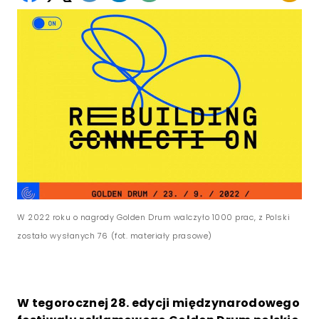
W 2022 roku o nagrody Golden Drum walczyło 1000 prac, z Polski
zostało wysłanych 76 (fot. materiały prasowe)
W tegorocznej 28. edycji międzynarodowego