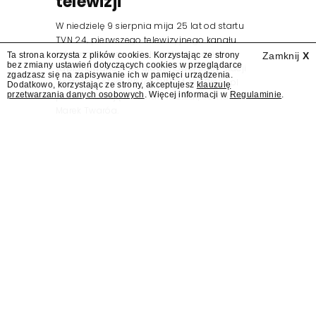
telewizji"
W niedzielę 9 sierpnia mija 25 lat od startu
TVN 24, pierwszego telewizyjnego kanału
informacyjnego w Polsce. Na ten dzień
Ta strona korzysta z plików cookies. Korzystając ze strony
Zamknij
X
bez zmiany ustawień dotyczących cookies w przeglądarce
zaplanowano finał urodzinowej trasy stacji
zgadzasz się na zapisywanie ich w pamięci urządzenia.
"Jesteśmy stąd". 25 lat TVN 24 dla Press.pl
Dodatkowo, korzystając ze strony, akceptujesz
klauzulę
przetwarzania danych osobowych
. Więcej informacji w
Regulaminie
.
podsumowują Jarosław Kuźniar, Tomasz Lis i
Marek Twaróg.