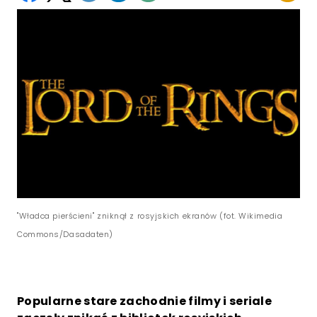
"Władca pierścieni" zniknął z rosyjskich ekranów (fot. Wikimedia
Commons/Dasadaten)
Popularne stare zachodnie filmy i seriale