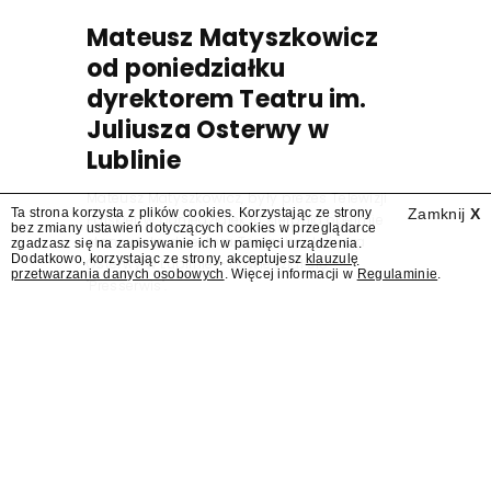
Mateusz Matyszkowicz
od poniedziałku
dyrektorem Teatru im.
Juliusza Osterwy w
Lublinie
Mateusz Matyszkowicz, były prezes Telewizji
Ta strona korzysta z plików cookies. Korzystając ze strony
Zamknij
X
Polskiej, w poniedziałek 10 sierpnia obejmie
bez zmiany ustawień dotyczących cookies w przeglądarce
stanowisko dyrektora Teatru im. Juliusza
zgadzasz się na zapisywanie ich w pamięci urządzenia.
Dodatkowo, korzystając ze strony, akceptujesz
klauzulę
Osterwy w Lublinie – dowiedział się
przetwarzania danych osobowych
. Więcej informacji w
Regulaminie
.
"Presserwis".