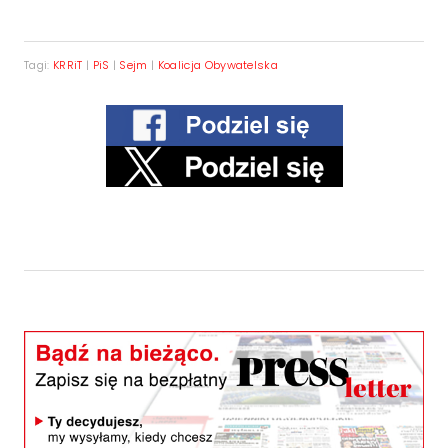
Tagi:
KRRiT
|
PiS
|
Sejm
|
Koalicja Obywatelska