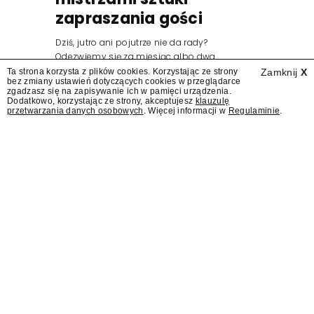
zapraszania gości
Dziś, jutro ani pojutrze nie da rady?
Odezwiemy się za miesiąc albo dwa.
Wydawcy programów są mistrzami sztuki
Ta strona korzysta z plików cookies. Korzystając ze strony
Zamknij
X
bez zmiany ustawień dotyczących cookies w przeglądarce
zapraszania gości.
zgadzasz się na zapisywanie ich w pamięci urządzenia.
Dodatkowo, korzystając ze strony, akceptujesz
klauzulę
przetwarzania danych osobowych
. Więcej informacji w
Regulaminie
.