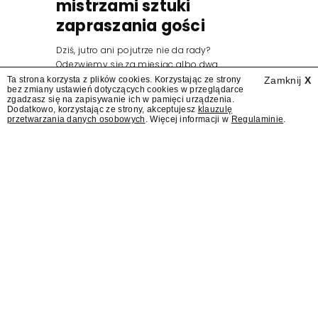
mistrzami sztuki
zapraszania gości
Dziś, jutro ani pojutrze nie da rady?
Odezwiemy się za miesiąc albo dwa.
Wydawcy programów są mistrzami sztuki
Ta strona korzysta z plików cookies. Korzystając ze strony
Zamknij
X
bez zmiany ustawień dotyczących cookies w przeglądarce
zapraszania gości.
zgadzasz się na zapisywanie ich w pamięci urządzenia.
Dodatkowo, korzystając ze strony, akceptujesz
klauzulę
przetwarzania danych osobowych
. Więcej informacji w
Regulaminie
.