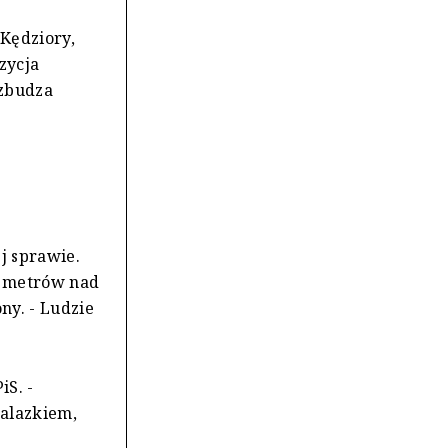
Kędziory,
zycja
wzbudza
j sprawie.
le metrów nad
ny. - Ludzie
iS. -
nalazkiem,