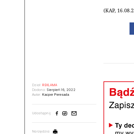
(KAP, 16.08.
Dział:
REKLAMA
Dodano:
Sierpień 16, 2022
Autor:
Kacper Peresada
Udostępnij:
Narzędzia: