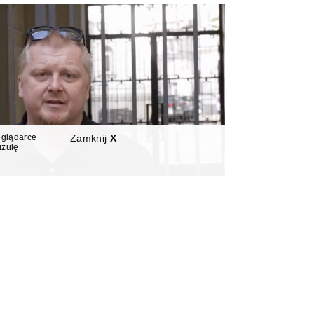
eglądarce
Zamknij
X
uzulę
autorem nowego programu
Polsat News