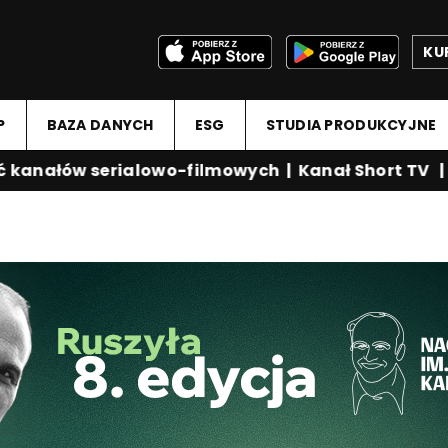
KU
P
BAZA DANYCH
ESG
STUDIA PRODUKCYJNE
anałów serialowo-filmowych
|
Kanał Short TV
|
Me