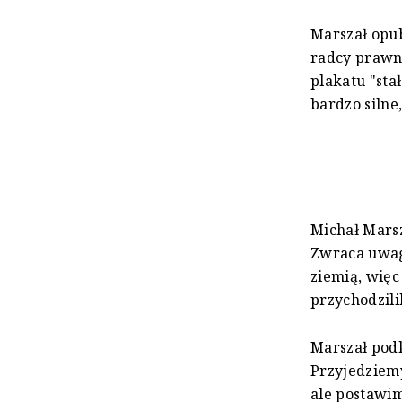
Marszał opub
radcy prawn
plakatu "sta
bardzo silne
Michał Marsz
Zwraca uwagę
ziemią, więc
przychodzili
Marszał podk
Przyjedziemy
ale postawim