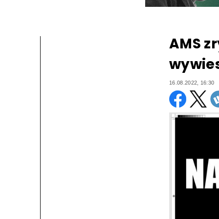
AMS zr
wywies
16.08.2022, 16:30