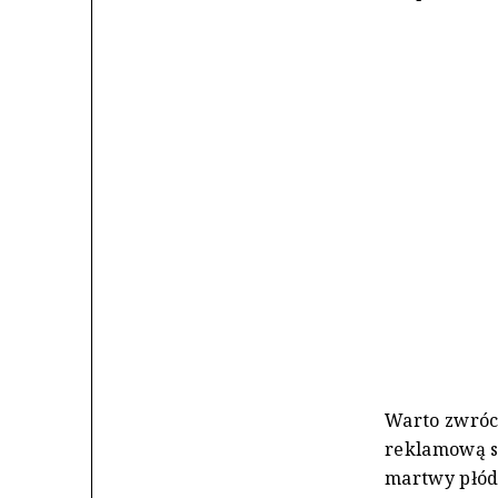
Warto zwróci
reklamową s
martwy płód