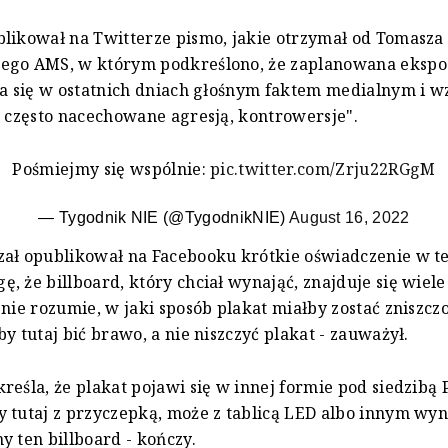
likował na Twitterze pismo, jakie otrzymał od Tomasza 
ego AMS, w którym podkreślono, że zaplanowana ekspo
ła się w ostatnich dniach głośnym faktem medialnym i 
, często nacechowane agresją, kontrowersje".
Pośmiejmy się wspólnie:
pic.twitter.com/Zrju22RGgM
— Tygodnik NIE (@TygodnikNIE)
August 16, 2022
ał opublikował na Facebooku krótkie oświadczenie w te
, że billboard, który chciał wynająć, znajduje się wie
 nie rozumie, w jaki sposób plakat miałby zostać zniszczo
by tutaj bić brawo, a nie niszczyć plakat - zauważył.
reśla, że plakat pojawi się w innej formie pod siedzibą P
 tutaj z przyczepką, może z tablicą LED albo innym wy
y ten billboard - kończy.