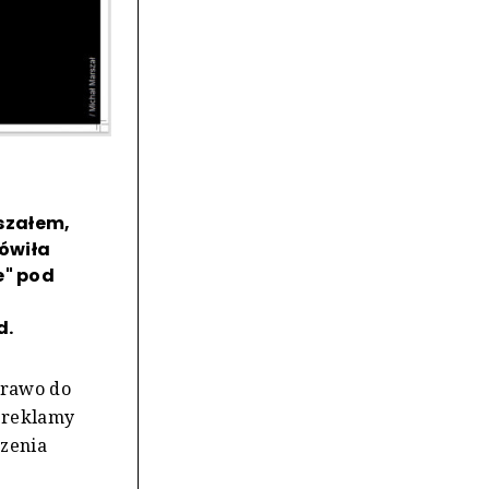
szałem,
ówiła
e" pod
d.
prawo do
 reklamy
czenia