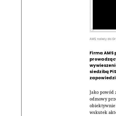
AMS należy do Gru
Firma AMS 
prowadzący
wywieszenia
siedzibą Pi
zapowiedzia
Jako powód 
odmowy prze
obiektywnie
wskutek akt