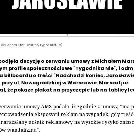
py Agora (fot. Twitter/TygodnikNie)
podjęła decyzję o zerwaniu umowy z Michałem Mar
m profile społecznościowe "Tygodnika Nie", i odm
 billboardu o treści "Nadchodzi koniec, Jarosławi
S przy ul. Nowogrodzkiej w Warszawie. Marszał już
ł, że pokaże plakat na przyczepie lub na tablicy le
zerwania umowy AMS podało, iż zgodnie z umową "ma 
prowadzenia ekspozycji reklam na wypadek, gdy treść
 narażałaby nośnik reklamowy na wysokie ryzyko znisz
ów wandalizmu".