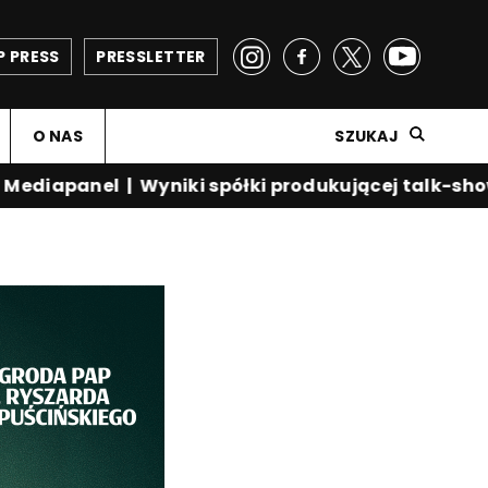
P PRESS
PRESSLETTER
O NAS
SZUKAJ
diapanel
|
Wyniki spółki produkującej talk-show 