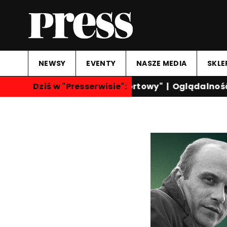
NEWSY
EVENTY
NASZE MEDIA
SKLE
Dziś w "Presserwisie":
"Przegląd Sportowy"
|
Oglądalność k