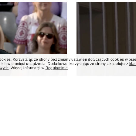
cookies. Korzystając ze strony bez zmiany ustawień dotyczących cookies w prz
 ich w pamięci urządzenia. Dodatkowo, korzystając ze strony, akceptujesz
kla
owych
. Więcej informacji w
Regulaminie
.
dziła debatę w
Rafał Zalewski 
 Prezydenta
kryminalnego w 