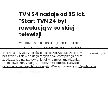
TVN 24 nadaje od 25 lat.
"Start TVN 24 był
rewolucją w polskiej
telewizji"
W niedzielę 9 sierpnia mija 25 lat od startu
TVN 24, pierwszego telewizyjnego kanału
informacyjnego w Polsce. Na ten dzień
Ta strona korzysta z plików cookies. Korzystając ze strony
Zamknij
X
bez zmiany ustawień dotyczących cookies w przeglądarce
zaplanowano finał urodzinowej trasy stacji
zgadzasz się na zapisywanie ich w pamięci urządzenia.
"Jesteśmy stąd". 25 lat TVN 24 dla Press.pl
Dodatkowo, korzystając ze strony, akceptujesz
klauzulę
przetwarzania danych osobowych
. Więcej informacji w
Regulaminie
.
podsumowują Jarosław Kuźniar, Tomasz Lis i
Marek Twaróg.