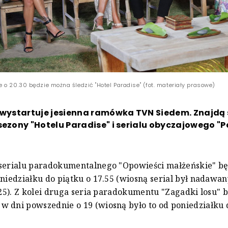
 o 20.30 będzie można śledzić "Hotel Paradise" (fot. materiały prasowe)
 wystartuje jesienna ramówka TVN Siedem. Znajdą s
sezony "Hotelu Paradise" i serialu obyczajowego "P
 serialu paradokumentalnego "Opowieści małżeńskie" b
oniedziałku do piątku o 17.55 (wiosną serial był nadawa
8.25). Z kolei druga seria paradokumentu "Zagadki losu" 
 dni powszednie o 19 (wiosną było to od poniedziałku 