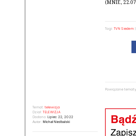
(MNIE, 22.07
Tagi:
TVN Siedem
Powiązane temat
Temat:
telewizja
Dział:
TELEWIZJA
Dodano:
Lipiec 22, 2022
Autor:
Michał Niedbalski