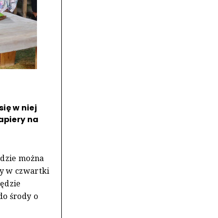
ię w niej
apiery na
ędzie można
ny w czwartki
będzie
do środy o