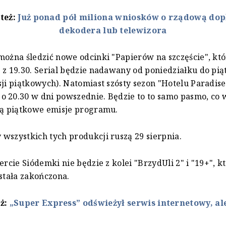
 też:
Już ponad pół miliona wniosków o rządową dop
dekodera lub telewizora
można śledzić nowe odcinki "Papierów na szczęście", któ
 z 19.30. Serial będzie nadawany od poniedziałku do pią
sji piątkowych). Natomiast szósty sezon "Hotelu Paradise
 20.30 w dni powszednie. Będzie to to samo pasmo, co w
dą piątkowe emisje programu.
wszystkich tych produkcji ruszą 29 sierpnia.
ercie Siódemki nie będzie z kolei "BrzydUli 2" i "19+", k
ostała zakończona.
eż:
„Super Express” odświeżył serwis internetowy, ale