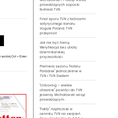
prowadzących sopocki
festiwal TVN
Finał sporu TVN z twórcami
satyrycznego kanału
Vogule Poland. TVN
przeprosił
Jak nie być hieną.
Weryfikacja bez utraty
dziennikarskiej
przyzwoitości
 wciśnij Ctrl + Enter
Premiera sezonu "Hotelu
Paradise" jednocześnie w
TVN i TVN Siedem
"Unboxing – wielkie
otwarcie" powróci do TVN
jesienią. Michałowski wciąż
prowadzącym
"Fakty" najdroższe w
cenniku TVN na sierpień.