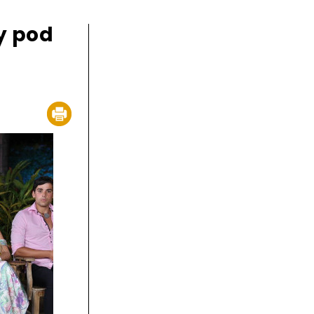
y pod
"