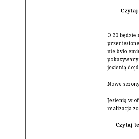
Czytaj
O 20 będzie 
przeniesione
nie było emi
pokazywany o
jesienią doj
Nowe sezony 
Jesienią w of
realizacja z
Czytaj t