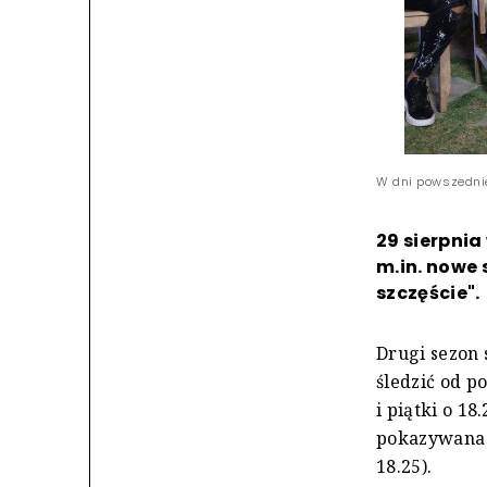
W dni powszednie
29 sierpnia
m.in. nowe 
szczęście".
Drugi sezon
śledzić od p
i piątki o 1
pokazywana w
18.25).