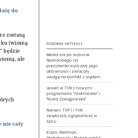
łatę do
re zostaną
tku (wiosną
PODOBNE ARTYKUŁY
" będzie
Media rok po wyborze
iosną, ale
Nawrockiego na
prezydenta wyliczały jego
aktywności i zwracały
uwagę na konflikt z rządem
Jesień w TVN z nowymi
programami "Taskmaster" i
tórych
"Nowa Szelągowska"
Nielsen: TVP 1 i TVN
zwiększyły oglądalność w
lipcu
 nie cały
Krzan, Wellman,
Michałowski i Prokop wśród