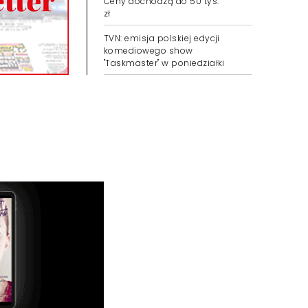
Ceny dochodzą do 50 tys.
zł
TVN: emisja polskiej edycji
komediowego show
"Taskmaster" w poniedziałki