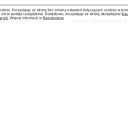
cookies. Korzystając ze strony bez zmiany ustawień dotyczących cookies w prz
dawcy programów
AI Act wprowadz
 ich w pamięci urządzenia. Dodatkowo, korzystając ze strony, akceptujesz
kla
owych
. Więcej informacji w
Regulaminie
.
szania gości
nowy standard t
y się za miesiąc albo dwa. Wydawcy
Od 2 sierpnia obowiązuje ozna
ści.
sztucznej inteligencji. Nowe p
Eksperci wskazują, że branża
ozmowy nocą" wrócą do TVP
Marta Fiedczak dołączył
fo, ale będą emitowane w
zespołu SkyShowtime