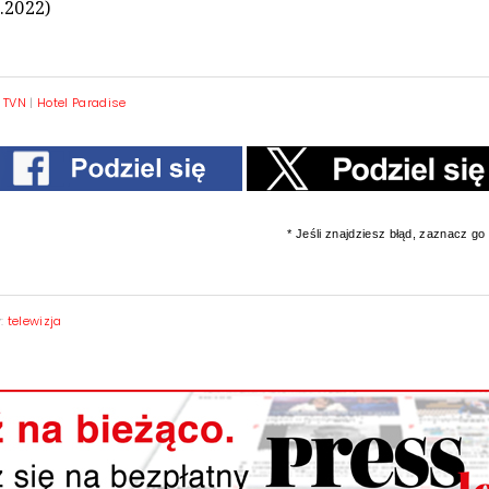
.2022)
|
TVN
|
Hotel Paradise
* Jeśli znajdziesz błąd, zaznacz go i
y:
telewizja