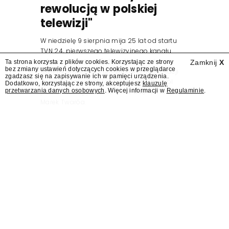
rewolucją w polskiej
telewizji"
W niedzielę 9 sierpnia mija 25 lat od startu
TVN 24, pierwszego telewizyjnego kanału
informacyjnego w Polsce. Na ten dzień
Ta strona korzysta z plików cookies. Korzystając ze strony
Zamknij
X
bez zmiany ustawień dotyczących cookies w przeglądarce
zaplanowano finał urodzinowej trasy stacji
zgadzasz się na zapisywanie ich w pamięci urządzenia.
"Jesteśmy stąd". 25 lat TVN 24 dla Press.pl
Dodatkowo, korzystając ze strony, akceptujesz
klauzulę
przetwarzania danych osobowych
. Więcej informacji w
Regulaminie
.
podsumowują Jarosław Kuźniar, Tomasz Lis i
Marek Twaróg.