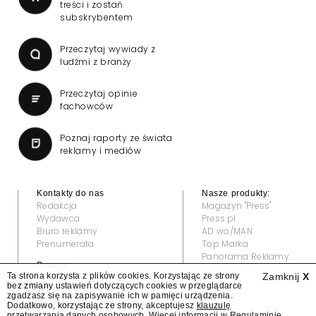
treści i zostań
subskrybentem
Przeczytaj wywiady z
ludźmi z branży
Przeczytaj opinie
fachowców
Poznaj raporty ze świata
reklamy i mediów
Kontakty do nas
Nasze produkty:
Redakcja
Magazyn "Press"
Wydawca
Press.pl
Biuro reklamy
AD wo/MAN
Prenumerata
Top Marka
Panorama Reklamy
Prawne:
Grand Video Awards
Ta strona korzysta z plików cookies. Korzystając ze strony
Zamknij
X
Regulamin
bez zmiany ustawień dotyczących cookies w przeglądarce
Klauzula informacyjna
zgadzasz się na zapisywanie ich w pamięci urządzenia.
© 2022 — All rights reserved
Dodatkowo, korzystając ze strony, akceptujesz
klauzulę
przetwarzania danych osobowych
. Więcej informacji w
Regulaminie
.