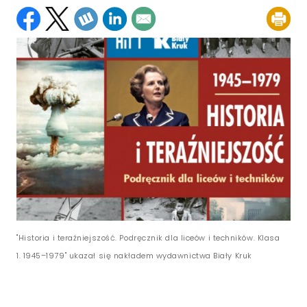
"Historia i teraźniejszość. Podręcznik dla liceów i techników. Klasa
1. 1945–1979" ukazał się nakładem wydawnictwa Biały Kruk