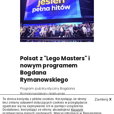
Polsat z "Lego Masters" i
nowym programem
Bogdana
Rymanowskiego
Program publicystyczny Bogdana
Rymanowskiego i teleturniej
muzyczny "Hitster. Muzyczna gra przebojów"
Ta strona korzysta z plików cookies. Korzystając ze strony
Zamknij
X
bez zmiany ustawień dotyczących cookies w przeglądarce
znajdą się wśród jesiennych nowości Polsatu.
zgadzasz się na zapisywanie ich w pamięci urządzenia.
Polsat przejmuje od TVN program "Lego
Dodatkowo, korzystając ze strony, akceptujesz
klauzulę
przetwarzania danych osobowych
. Więcej informacji w
Regulaminie
.
Masters".