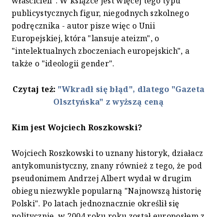
właścicieli”. W książce jest więcej tego typu
publicystycznych figur, niegodnych szkolnego
podręcznika - autor pisze więc o Unii
Europejskiej, która "lansuje ateizm", o
"intelektualnych zboczeniach europejskich", a
także o "ideologii gender".
Czytaj też:
"Wkradł się błąd", dlatego "Gazeta
Olsztyńska" z wyższą ceną
Kim jest Wojciech Roszkowski?
Wojciech Roszkowski to uznany historyk, działacz
antykomunistyczny, znany również z tego, że pod
pseudonimem Andrzej Albert wydał w drugim
obiegu niezwykle popularną "Najnowszą historię
Polski". Po latach jednoznacznie określił się
politycznie, w 2004 roku roku został europosłem z