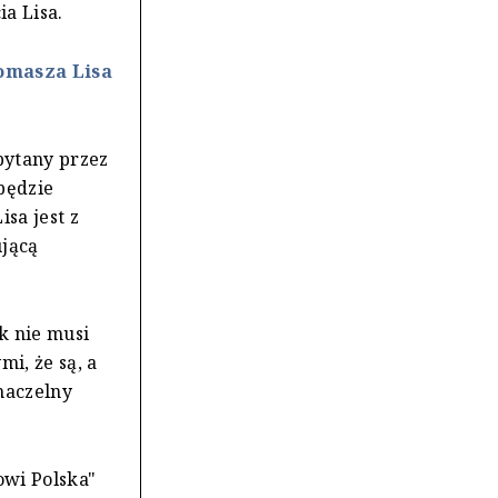
a Lisa.
omasza Lisa
pytany przez
 będzie
sa jest z
ującą
ik nie musi
i, że są, a
naczelny
owi Polska"