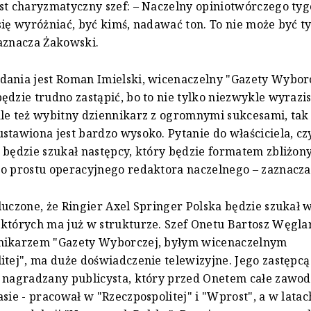
st charyzmatyczny szef: – Naczelny opiniotwórczego ty
się wyróżniać, być kimś, nadawać ton. To nie może być ty
aznacza Żakowski.
ania jest Roman Imielski, wicenaczelny "Gazety Wyborc
ędzie trudno zastąpić, bo to nie tylko niezwykle wyrazi
le też wybitny dziennikarz z ogromnymi sukcesami, tak
stawiona jest bardzo wysoko. Pytanie do właściciela, cz
 będzie szukał następcy, który będzie formatem zbliżo
o prostu operacyjnego redaktora naczelnego – zaznacza 
luczone, że Ringier Axel Springer Polska będzie szukał 
których ma już w strukturze. Szef Onetu Bartosz Węglar
nikarzem "Gazety Wyborczej, byłym wicenaczelnym
itej", ma duże doświadczenie telewizyjne. Jego zastępcą
 nagradzany publicysta, który przed Onetem całe zawo
asie - pracował w "Rzeczpospolitej" i "Wprost", a w lata