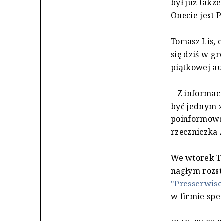
był już takż
Onecie jest 
Tomasz Lis, 
się dziś w g
piątkowej au
– Z informac
być jednym 
poinformowa
rzeczniczka 
We wtorek To
nagłym rozst
"Presserwiso
w firmie spe