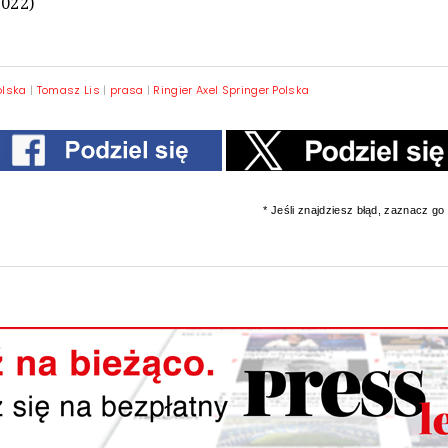
2022)
olska
|
Tomasz Lis
|
prasa
|
Ringier Axel Springer Polska
* Jeśli znajdziesz błąd, zaznacz go i