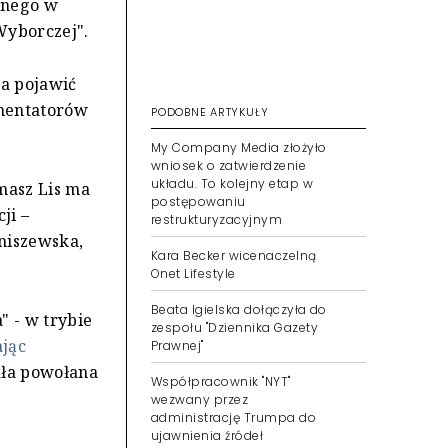
lnego w
 Wyborczej".
ma pojawić
omentatorów
PODOBNE ARTYKUŁY
My Company Media złożyło
wniosek o zatwierdzenie
układu. To kolejny etap w
masz Lis ma
postępowaniu
ji –
restrukturyzacyjnym
niszewska,
Kara Becker wicenaczelną
Onet Lifestyle
Beata Igielska dołączyła do
 - w trybie
zespołu "Dziennika Gazety
jąc
Prawnej"
ała powołana
Współpracownik "NYT"
wezwany przez
administrację Trumpa do
ujawnienia źródeł