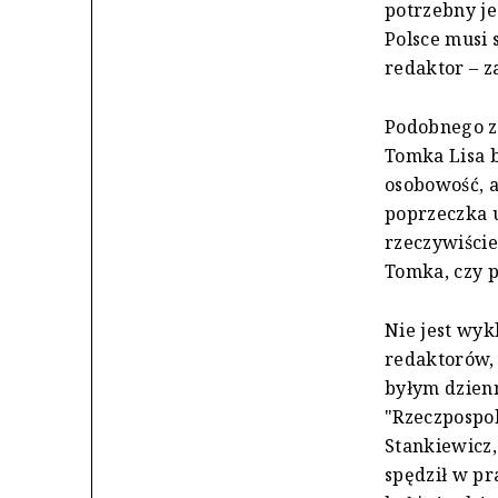
potrzebny je
Polsce musi 
redaktor – z
Podobnego zd
Tomka Lisa b
osobowość, a
poprzeczka u
rzeczywiście
Tomka, czy p
Nie jest wyk
redaktorów, 
byłym dzien
"Rzeczpospol
Stankiewicz,
spędził w pr