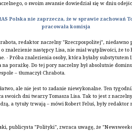
czelnego, o swoim awansie dowiedział się w dniu odejści
RAS Polska nie zaprzecza, że w sprawie zachowań T
pracowała komisja
abota, redaktor naczelny "Rzeczpospolitej", niedawno 
 o znalezienie następcy Lisa, nie miał wątpliwości, że to
e. - Próba znalezienia osoby, która byłaby substytutem Li
 na porażkę. Do tej pory naczelny był absolutnie domin
espole – tłumaczył Chrabota.
 łatwo, ale nie jest to zadanie niewykonalne. Ten tygodn
a swoich dni twarzy Tomasza Lisa. Tak to jest z naczelnym
zą, a tytuły trwają – mówi Robert Feluś, były redaktor 
ki, publicysta "Polityki", zwraca uwagę, że "Newsweek