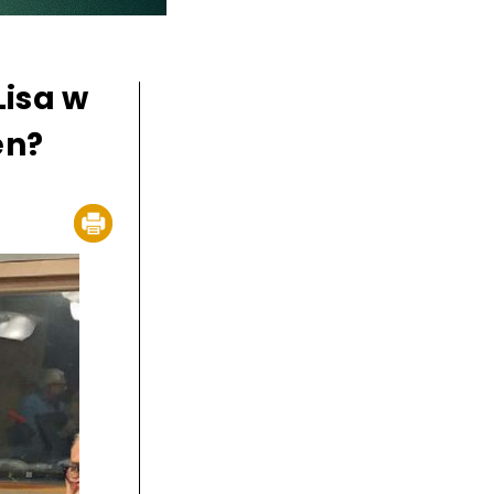
isa w
en?