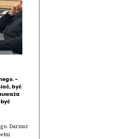
nego. -
iać, być
zauważa
 być
go. Dariusz
ełni