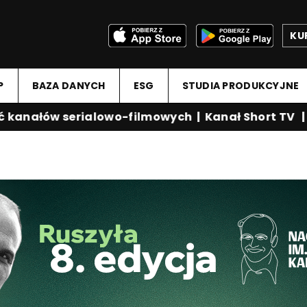
KU
P
BAZA DANYCH
ESG
STUDIA PRODUKCYJNE
nałów serialowo-filmowych
|
Kanał Short TV
|
Me