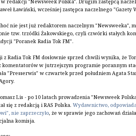
e w redakcji "Newsweek Polska". Drugim zastępcą nacze
Paweł Ławiński, wcześniej zastępca naczelnego "Gazety
choć nie jest już redaktorem naczelnym "Newsweeka", 
ronie tzw. trzódki Żakowskiego, czyli czwórki stałych k
dycji "Poranek Radia Tok FM".
ji z Radia Tok FM dosłownie sprzed chwili wynika, że To
z komentatorów w jutrzejszym programie porannym stac
ła "Presserwis" w czwartek przed południem Agata Sta
Agory.
masz Lis - po 10 latach prowadzenia "Newsweek Polska"
ał się z redakcją i RAS Polska.
Wydawnictwo, odpowiada
wi", nie zaprzeczyło
, że w sprawie jego zachowań dział
cjalna komisja.