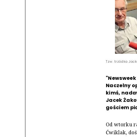
Tzw. trzódka Jack
"Newsweek 
Naczelny op
kimś, nadaw
Jacek Żakow
gościem pi
Od wtorku r
Ćwiklak, doś