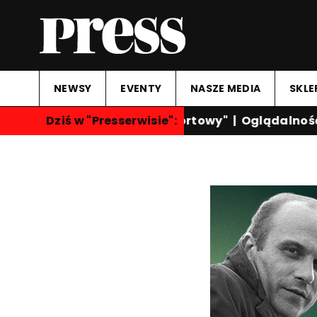
NEWSY
EVENTY
NASZE MEDIA
SKLE
Dziś w "Presserwisie":
"Przegląd Sportowy"
|
Oglądalność ka