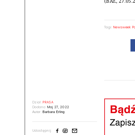
(BAE, 27.05.
Tagi:
Newsweek P
Dział:
PRASA
Dodano:
Maj 27, 2022
Autor:
Barbara Erling
Udostępnij: