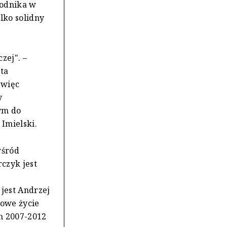
godnika w
lko solidny
zej". –
sta
 więc
y
nym do
Imielski.
wśród
czyk jest
 jest Andrzej
dowe życie
ch 2007-2012