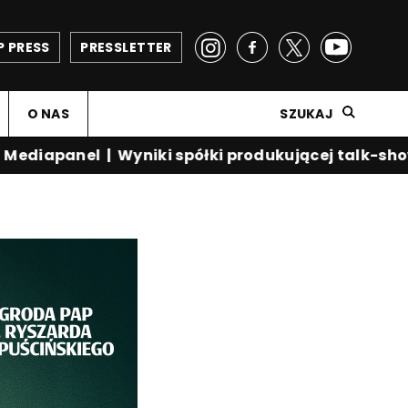
P PRESS
PRESSLETTER
O NAS
SZUKAJ
diapanel
|
Wyniki spółki produkującej talk-show K