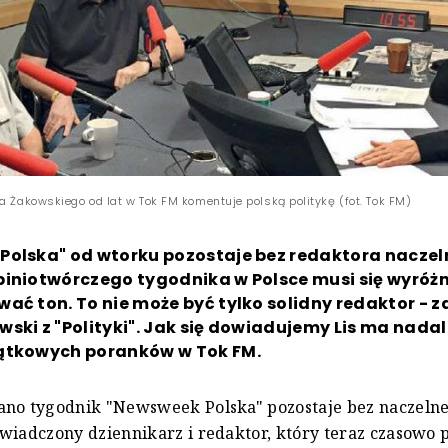
a Żakowskiego od lat w Tok FM komentuje polską politykę (fot. Tok FM)
Polska" od wtorku pozostaje bez redaktora naczel
iniotwórczego tygodnika w Polsce musi się wyróżn
ać ton. To nie może być tylko solidny redaktor - 
ski z "Polityki". Jak się dowiadujemy Lis ma nadal
ątkowych poranków w Tok FM.
ano tygodnik "Newsweek Polska" pozostaje bez naczelne
wiadczony dziennikarz i redaktor, który teraz czasowo p