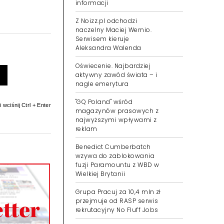
informacji
Z Noizz.pl odchodzi
naczelny Maciej Wernio.
Serwisem kieruje
Aleksandra Walenda
Oświecenie. Najbardziej
aktywny zawód świata – i
nagle emerytura
"GQ Poland" wśród
 wciśnij Ctrl + Enter
magazynów prasowych z
najwyższymi wpływami z
reklam
Benedict Cumberbatch
wzywa do zablokowania
fuzji Paramountu z WBD w
Wielkiej Brytanii
Grupa Pracuj za 10,4 mln zł
przejmuje od RASP serwis
rekrutacyjny No Fluff Jobs