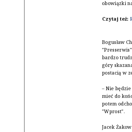
obowiązki na
Czytaj też:
Bogusław Chr
"Presserwis"
bardzo trudn
góry skazana
postacią w z
– Nie będzie
mieć do końc
potem odchod
"Wprost".
Jacek Żakows