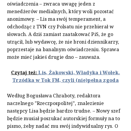
oświadczenia – zwraca uwagę jeden z
menedżerów medialnych, który woli pozostać
anonimowy. – Lis ma swój temperament, a
odchodząc z TVN czy Polsatu nie przebierał w
słowach. A dziś zamiast zaatakować PiS, że go
utrącił, lub wydawcę, że nie broni dziennikarzy,
poprzestaje na banalnym oświadczeniu. Sprawa
może mieć jakieś drugie dno – zauważa.
Czytaj też:
Lis, Żakowski, Władyka i Wołek.
Trzódka w Tok FM, czyli (nie)pełna zgoda
Według Bogusława Chraboty, redaktora
naczelnego "Rzeczpospolitej", znalezienie
następcy Lisa będzie bardzo trudne. – Nowy szef
będzie musiał poszukać autorskiej formuły na to
pismo, żeby nadać mu swój indywidualny rys. O