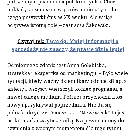
potrzebnym pismem na polskim rynku. Choć
nakłady są śmieszne w porównaniu z tym, do
czego przywykliśmy w XX wieku. Ale wciąż
odgrywa istotną rolę – zaznacza Żakowski.
Czytaj też:
Twaróg: Mniej informacji o
sprzedaży nie znaczy, że prasie idzie lepiej
Odmiennego zdania jest Anna Gołębicka,
strateżka i ekspertka od marketingu. – Było wiele
sytuacji, kiedy ważny dziennikarz odchodził np. z
anteny i wszyscy wieszczyli koniec programu, a
nawet całego medium. Później przychodził ktoś
nowy i przykrywał poprzednika. Nie da się
jednak ukryć, że Tomasz Lis i "Newsweek" to jest
od lat marka zszyta ze sobą. Na pewno mamy do
czynienia z ważnym momentem dla tego tytułu.