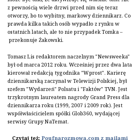
z pewnością wiele drzwi przed nim się teraz
otworzy, bo to wybitny, markowy dziennikarz. Co
prawda kilka takich osób wypadło z rynku w
ostatnich latach, ale to nie przypadek Tomka –
przekonuje Żakowski.
Tomasz Lis redaktorem naczelnym "Newsweeka"
był od marca 2012 roku. Wcześniej przez dwa lata
kierował redakcją tygodnika "Wprost". Karierę
dziennikarską zaczynał w Telewizji Polskiej, był
szefem "Wydarzeń" Polsatu i "Faktów" TVN. Jest
trzykrotnym laureatem nagrody Grand Press dla
dziennikarza roku (1999, 2007 i 2009 rok). Jest
współwłaścicielem spółki Glob360, wydającej
serwisy Grupy NaTemat.
Czytaj też:
Poufnarozmowa.com z mailami