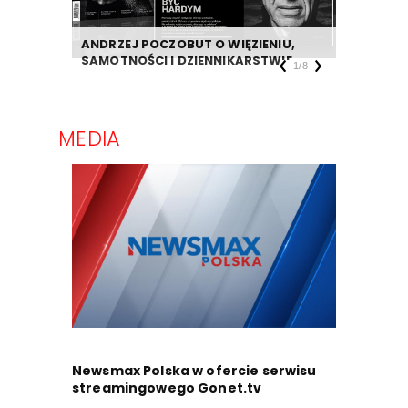
ANDRZEJ POCZOBUT O WIĘZIENIU,
DZIENNIK
SAMOTNOŚCI I DZIENNIKARSTWIE
TAKIEJ F
1
/
8
MEDIA
Newsmax Polska w ofercie serwisu
streamingowego Gonet.tv