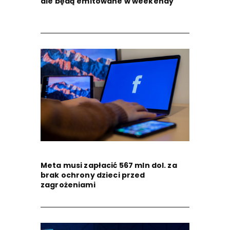
ale będą emitowane w weekendy
Meta musi zapłacić 567 mln dol. za
brak ochrony dzieci przed
zagrożeniami