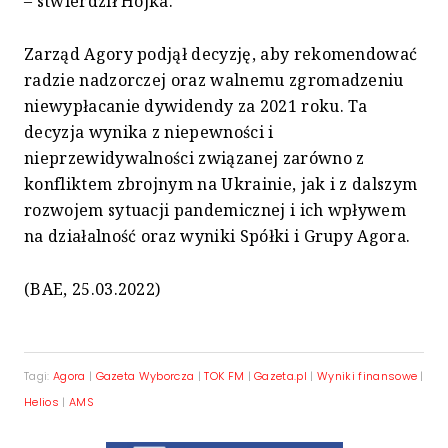
– stwierdził Hojka.
Zarząd Agory podjął decyzję, aby rekomendować
radzie nadzorczej oraz walnemu zgromadzeniu
niewypłacanie dywidendy za 2021 roku. Ta
decyzja wynika z niepewności i
nieprzewidywalności związanej zarówno z
konfliktem zbrojnym na Ukrainie, jak i z dalszym
rozwojem sytuacji pandemicznej i ich wpływem
na działalność oraz wyniki Spółki i Grupy Agora.
(BAE, 25.03.2022)
Tagi:
Agora
|
Gazeta Wyborcza
|
TOK FM
|
Gazeta.pl
|
Wyniki finansowe
|
Helios
|
AMS