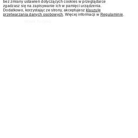
bez zmiany ustawień dotyczących cookies w przeglądarce
zaplanowano finał urodzinowej trasy stacji
zgadzasz się na zapisywanie ich w pamięci urządzenia.
"Jesteśmy stąd". 25 lat TVN 24 dla Press.pl
Dodatkowo, korzystając ze strony, akceptujesz
klauzulę
przetwarzania danych osobowych
. Więcej informacji w
Regulaminie
.
podsumowują Jarosław Kuźniar, Tomasz Lis i
Marek Twaróg.
Wabienie do studia.