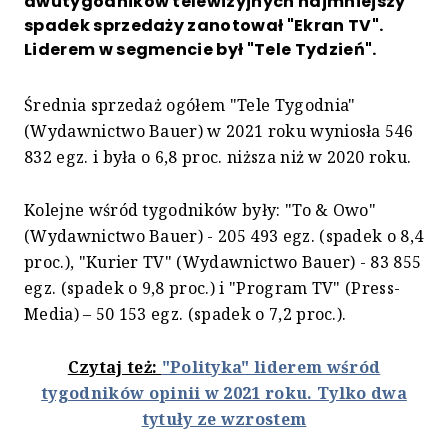
dwutygodników telewizyjnych najmniejszy
spadek sprzedaży zanotował "Ekran TV".
Liderem w segmencie był "Tele Tydzień".
Średnia sprzedaż ogółem "Tele Tygodnia"
(Wydawnictwo Bauer) w 2021 roku wyniosła 546
832 egz. i była o 6,8 proc. niższa niż w 2020 roku.
Kolejne wśród tygodników były: "To & Owo"
(Wydawnictwo Bauer) - 205 493 egz. (spadek o 8,4
proc.), "Kurier TV" (Wydawnictwo Bauer) - 83 855
egz. (spadek o 9,8 proc.) i "Program TV" (Press-
Media) – 50 153 egz. (spadek o 7,2 proc.).
Czytaj też:
"Polityka" liderem wśród
tygodników opinii w 2021 roku. Tylko dwa
tytuły ze wzrostem