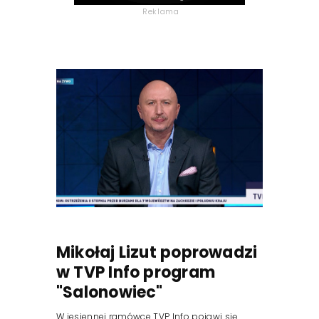
Reklama
Mikołaj Lizut poprowadzi
w TVP Info program
"Salonowiec"
W jesiennej ramówce TVP Info pojawi się