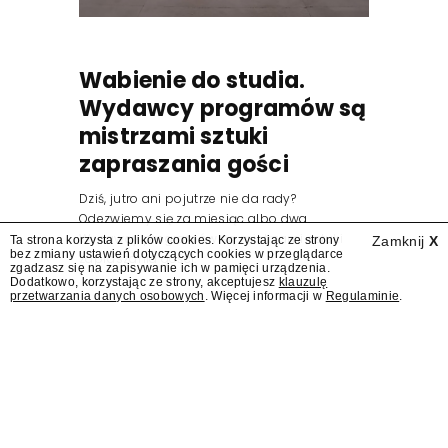
Wabienie do studia.
Wydawcy programów są
mistrzami sztuki
zapraszania gości
Dziś, jutro ani pojutrze nie da rady?
Odezwiemy się za miesiąc albo dwa.
Wydawcy programów są mistrzami sztuki
Ta strona korzysta z plików cookies. Korzystając ze strony
Zamknij
X
bez zmiany ustawień dotyczących cookies w przeglądarce
zapraszania gości.
zgadzasz się na zapisywanie ich w pamięci urządzenia.
Dodatkowo, korzystając ze strony, akceptujesz
klauzulę
przetwarzania danych osobowych
. Więcej informacji w
Regulaminie
.