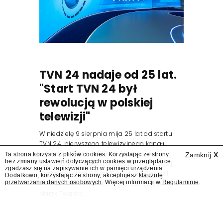
TVN 24 nadaje od 25 lat.
"Start TVN 24 był
rewolucją w polskiej
telewizji"
W niedzielę 9 sierpnia mija 25 lat od startu
TVN 24, pierwszego telewizyjnego kanału
informacyjnego w Polsce. Na ten dzień
Ta strona korzysta z plików cookies. Korzystając ze strony
Zamknij
X
bez zmiany ustawień dotyczących cookies w przeglądarce
zaplanowano finał urodzinowej trasy stacji
zgadzasz się na zapisywanie ich w pamięci urządzenia.
"Jesteśmy stąd". 25 lat TVN 24 dla Press.pl
Dodatkowo, korzystając ze strony, akceptujesz
klauzulę
przetwarzania danych osobowych
. Więcej informacji w
Regulaminie
.
podsumowują Jarosław Kuźniar, Tomasz Lis i
Marek Twaróg.