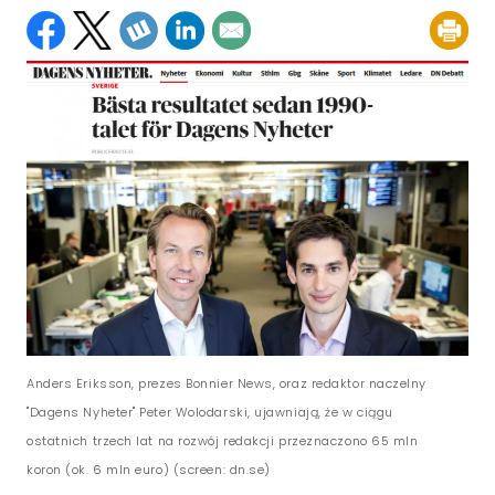
Anders Eriksson, prezes Bonnier News, oraz redaktor naczelny
"Dagens Nyheter" Peter Wolodarski, ujawniają, że w ciągu
ostatnich trzech lat na rozwój redakcji przeznaczono 65 mln
koron (ok. 6 mln euro) (screen: dn.se)