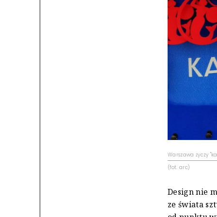
Warszawa życzy "ka
(fot. arc)
Design nie m
ze świata sz
od punktu wy