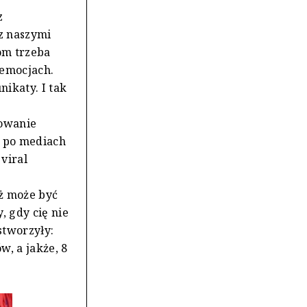
z
z naszymi
om trzeba
 emocjach.
ikaty. I tak
dowanie
ę po mediach
viral
óż może być
, gdy cię nie
stworzyły:
w, a jakże, 8