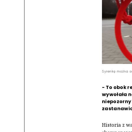
Syrenkę można so
- To obok 
wywołała na
niepozorny 
zastanawia
Historia z w