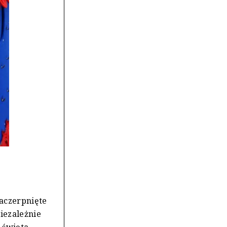
zaczerpnięte
Niezależnie
 święta,