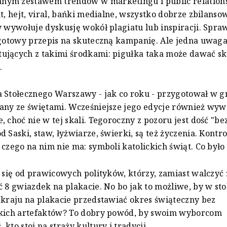
ym zestawem trendów w marketingu i public relations
kt, hejt, viral, bańki medialne, wszystko dobrze zbilans
y wywołuje dyskusję wokół plagiatu lub inspiracji. Spra
 gotowy przepis na skuteczną kampanię. Ale jedna uwaga
ujących z takimi środkami: pigułka taka może dawać sk
.
 Stołecznego Warszawy - jak co roku - przygotował w g
any ze świętami. Wcześniejsze jego edycje również wy
, choć nie w tej skali. Tegoroczny z pozoru jest dość "be
d Saski, staw, łyżwiarze, świerki, są też życzenia. Kontr
 czego na nim nie ma: symboli katolickich świąt. Co było
o się od prawicowych polityków, którzy, zamiast walczyć z
ć 8 gwiazdek na plakacie. No bo jak to możliwe, by w sto
 kraju na plakacie przedstawiać okres świąteczny bez
skich artefaktów? To dobry powód, by swoim wyborcom
kto stoi na straży kultury i tradycji.