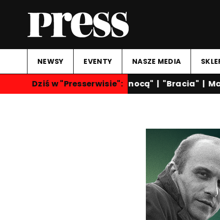
NEWSY
EVENTY
NASZE MEDIA
SKLE
Dziś w "Presserwisie":
"Rozmowy nocą"
|
"Bracia"
|
Mart