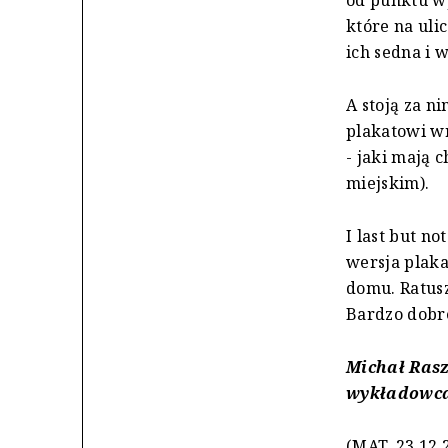
które na uli
ich sedna i 
A stoją za n
plakatowi wr
- jaki mają 
miejskim).
I last but no
wersja plak
domu. Ratusz
Bardzo dobr
Michał Rasz
wykładowca
(MAT, 23.12.