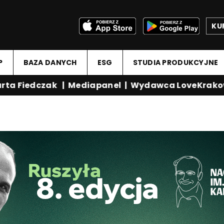
KU
P
BAZA DANYCH
ESG
STUDIA PRODUKCYJNE
a Fiedczak
|
Mediapanel
|
Wydawca LoveKrakow.