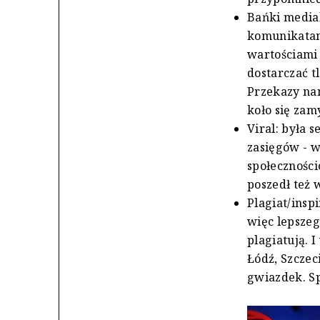
Bańki media
komunikatami
wartościami 
dostarczać t
Przekazy nam
koło się zam
Viral: była 
zasięgów - w
społeczności
poszedł też 
Plagiat/insp
więc lepszego
plagiatują. 
Łódź, Szczec
gwiazdek. Sp