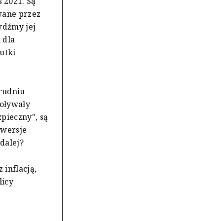
 2021. Są
owane przez
wdźmy jej
 dla
utki
rudniu
woływały
zpieczny", są
owersje
 dalej?
 inflacją,
licy