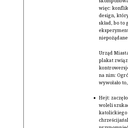
skomponowan
więc: konfli
design, któr
skład, bo to
eksperyment
niepożądane
Urząd Miasta
plakat związ
kontrowersje
na nim: Ogró
wywołało to,
Hejt: zaczęł
woleli szuka
katolickiego
chrześcijań
przypomnieć, 