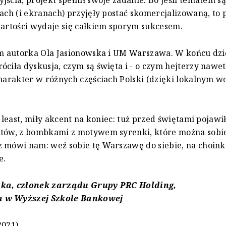
cach (i ekranach) przyjęły postać skomercjalizowaną, to
wartości wydaje się całkiem sporym sukcesem.
im autorka Ola Jasionowska i UM Warszawa. W końcu dz
óciła dyskusja, czym są święta i - o czym hejterzy nawet
charakter w różnych częściach Polski (dzięki lokalnym 
t least, miły akcent na koniec: tuż przed świętami pojawi
atów, z bombkami z motywem syrenki, które można sobi
 mówi nam: weź sobie tę Warszawę do siebie, na choinkę
e.
ka, członek zarządu Grupy PRC Holding,
 w Wyższej Szkole Bankowej
2021)