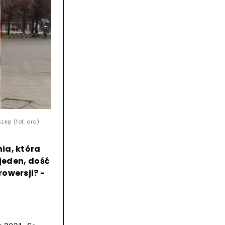
kę (fot. arc)
ia, która
 jeden, dość
owersji? -