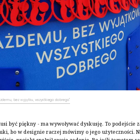
żdemu, bez wyjątku, wszystkiego dobrego"
usi być piękny - ma wywoływać dyskusję. To podejście 
tuki, bo w designie raczej mówimy o jego użyteczności. 
jścia, projekt spełnił swoje zadanie. Bo jeśli tematem są