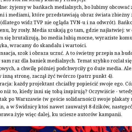
lne: żyjemy w bańkach medialnych, bo lubimy obcować 
 i mediami, które przedstawiają obraz świata zbieżny 
(dlatego widz TVP nie ogląda TVN-u i na odwrót). Bańk
lenu, by rosły. Media szukają go tam, gdzie najłatwiej: w
 się brutalizują, bo media lubią mocne, wyraziste komun
yka, wracamy do skandalu i wartości.
sensacja, szok i obraza uczuć. A to świetny przepis na bu
 sam raz dla baniek medialnych. Temat szybko rozlał si
owych, a chwilę później podchwyciły go duże media. Ale 
w inną stronę, zaczął żyć twórczo (patrz punkt 4).
iracja: każdy projektant chciałby popieścić swoje ego. C
 niż to, kiedy inni się tobą inspirują? Oczywiście - wtedy
I tak po Warszawie (w geście solidarności) swoje plakaty 
in, a w Świdnicy ktoś nawet zauważył 8 dzików, następcó
rawa żyje więc dalej, ku uciesze autorów kampanii.