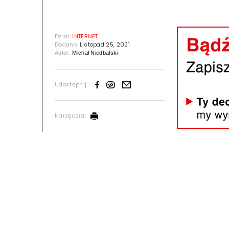
Dział:
INTERNET
Dodano:
Listopad 25, 2021
Autor:
Michał Niedbalski
Udostępnij:
Narzędzia: