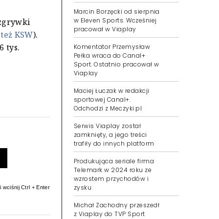
Marcin Borzęcki od sierpnia
w Eleven Sports. Wcześniej
ozgrywki
pracował w Viaplay
 też KSW
).
Komentator Przemysław
 tys.
Pełka wraca do Canal+
Sport. Ostatnio pracował w
Viaplay
Maciej Łuczak w redakcji
sportowej Canal+.
Odchodzi z Meczyki.pl
Serwis Viaplay został
zamknięty, a jego treści
trafiły do innych platform
Produkująca seriale firma
Telemark w 2024 roku ze
wzrostem przychodów i
zysku
 wciśnij Ctrl + Enter
Michał Zachodny przeszedł
z Viaplay do TVP Sport