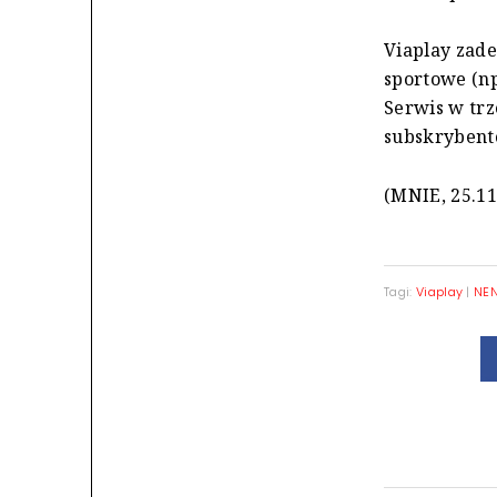
Viaplay zade
sportowe (np
Serwis w trz
subskrybentó
(MNIE, 25.11
Tagi:
Viaplay
|
NEN