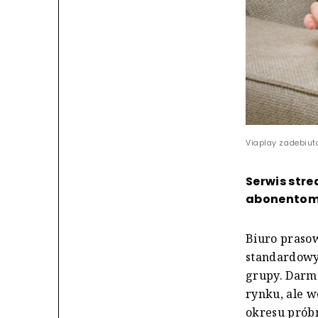
Viaplay zadebiuto
Serwis str
abonentom 
Biuro prasow
standardowy 
grupy. Darm
rynku, ale w
okresu prób