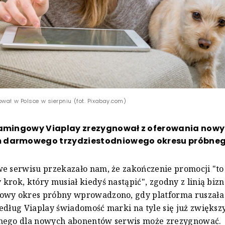
wał w Polsce w sierpniu (fot. Pixabay.com)
eamingowy Viaplay zrezygnował z oferowania now
darmowego trzydziestodniowego okresu próbneg
e serwisu przekazało nam, że zakończenie promocji "to
krok, który musiał kiedyś nastąpić", zgodny z linią biz
owy okres próbny wprowadzono, gdy platforma ruszała
edług Viaplay świadomość marki na tyle się już zwiększy
nego dla nowych abonentów serwis może zrezygnować.