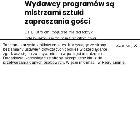
Wydawcy programów są
mistrzami sztuki
zapraszania gości
Dziś, jutro ani pojutrze nie da rady?
Odezwiemy się za miesiąc albo dwa.
Wydawcy programów są mistrzami sztuki
Ta strona korzysta z plików cookies. Korzystając ze strony
Zamknij
X
bez zmiany ustawień dotyczących cookies w przeglądarce
zapraszania gości.
zgadzasz się na zapisywanie ich w pamięci urządzenia.
Dodatkowo, korzystając ze strony, akceptujesz
klauzulę
przetwarzania danych osobowych
. Więcej informacji w
Regulaminie
.